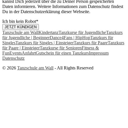
kannst Dich jederzeit über die zu Deiner Person gespeicherten
Daten informieren. Weitere Informationen zum Datenschutz findest
Du in der Datenschutzerklärung dieser Webseite.
Ich bin kein Robot
*
JETZT KÜNDIGEN
Tanzschule am Wall
Kindertanz
Tanzkurse für Jugendliche
Tanzkurs
für Jugendliche | Beginner
Dance4Fans | HipHop
Tanzkurs für
Singles
Tanzkurs für Singles | Einsteiger
Tanzkurs für Paare
Tanzkurs
für Paare | Einsteiger
Tanzkurse für Senioren
Fitness &
Fun
Events
Anfahrt
Gutschein für einen Tanzkurs
Impressum
Datenschutz
© 2026
Tanzschule am Wall
- All Rights Reserved