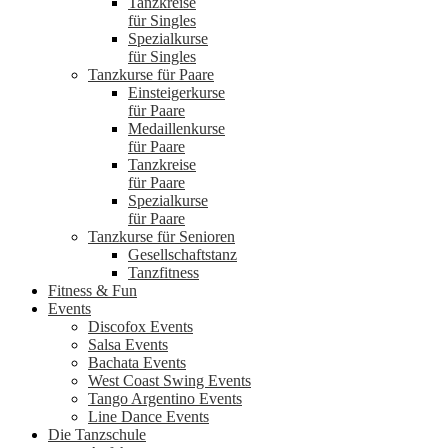
Tanzkreise
für Singles
Spezialkurse
für Singles
Tanzkurse für Paare
Einsteigerkurse
für Paare
Medaillenkurse
für Paare
Tanzkreise
für Paare
Spezialkurse
für Paare
Tanzkurse für Senioren
Gesellschaftstanz
Tanzfitness
Fitness & Fun
Events
Discofox Events
Salsa Events
Bachata Events
West Coast Swing Events
Tango Argentino Events
Line Dance Events
Die Tanzschule