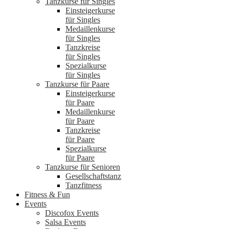
Tanzkurse für Singles
Einsteigerkurse
für Singles
Medaillenkurse
für Singles
Tanzkreise
für Singles
Spezialkurse
für Singles
Tanzkurse für Paare
Einsteigerkurse
für Paare
Medaillenkurse
für Paare
Tanzkreise
für Paare
Spezialkurse
für Paare
Tanzkurse für Senioren
Gesellschaftstanz
Tanzfitness
Fitness & Fun
Events
Discofox Events
Salsa Events