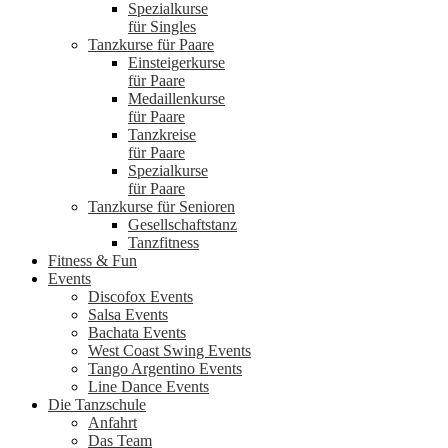
Spezialkurse
für Singles
Tanzkurse für Paare
Einsteigerkurse
für Paare
Medaillenkurse
für Paare
Tanzkreise
für Paare
Spezialkurse
für Paare
Tanzkurse für Senioren
Gesellschaftstanz
Tanzfitness
Fitness & Fun
Events
Discofox Events
Salsa Events
Bachata Events
West Coast Swing Events
Tango Argentino Events
Line Dance Events
Die Tanzschule
Anfahrt
Das Team