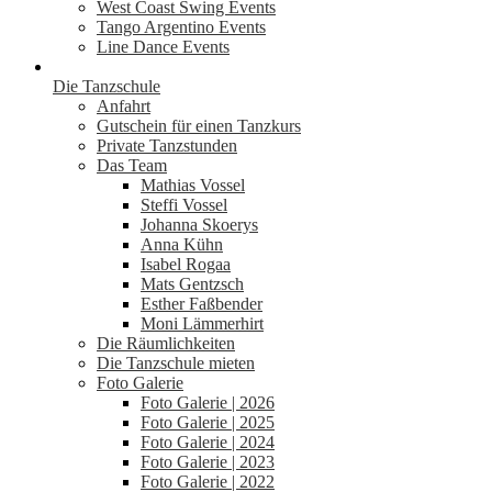
West Coast Swing Events
Tango Argentino Events
Line Dance Events
Die Tanzschule
Anfahrt
Gutschein für einen Tanzkurs
Private Tanzstunden
Das Team
Mathias Vossel
Steffi Vossel
Johanna Skoerys
Anna Kühn
Isabel Rogaa
Mats Gentzsch
Esther Faßbender
Moni Lämmerhirt
Die Räumlichkeiten
Die Tanzschule mieten
Foto Galerie
Foto Galerie | 2026
Foto Galerie | 2025
Foto Galerie | 2024
Foto Galerie | 2023
Foto Galerie | 2022