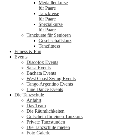
Medaillenkurse
für Paare
Tanzkreise
für Paare
Spezialkurse
für Paare
Tanzkurse für Senioren
Gesellschaftstanz
Tanzfitness
Fitness & Fun
Events
Discofox Events
Salsa Events
Bachata Events
West Coast Swing Events
Tango Argentino Events
Line Dance Events
Die Tanzschule
Anfahrt
Das Team
Die Räumlichkeiten
Gutschein für einen Tanzkurs
Private Tanzstunden
Die Tanzschule mieten
Foto Galerie