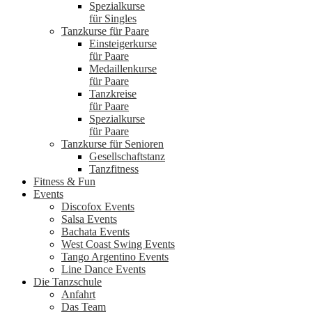
Spezialkurse
für Singles
Tanzkurse für Paare
Einsteigerkurse
für Paare
Medaillenkurse
für Paare
Tanzkreise
für Paare
Spezialkurse
für Paare
Tanzkurse für Senioren
Gesellschaftstanz
Tanzfitness
Fitness & Fun
Events
Discofox Events
Salsa Events
Bachata Events
West Coast Swing Events
Tango Argentino Events
Line Dance Events
Die Tanzschule
Anfahrt
Das Team