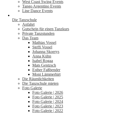
West Coast Swing Events
Tango Argentino Events
Line Dance Events
Die Tanzschule
Anfahrt
Gutschein für einen Tanzkurs
Private Tanzstunden
Das Team
Mathias Vossel
Steffi Vossel
Johanna Skoerys
Anna Kühn
Isabel Rogaa
Mats Gentzsch
Esther Faßbender
Moni Lämmerhirt
Die Räumlichkeiten
Die Tanzschule mieten
Foto Galerie
Foto Galerie | 2026
Foto Galerie | 2025
Foto Galerie | 2024
Foto Galerie | 2023
Foto Galerie | 2022