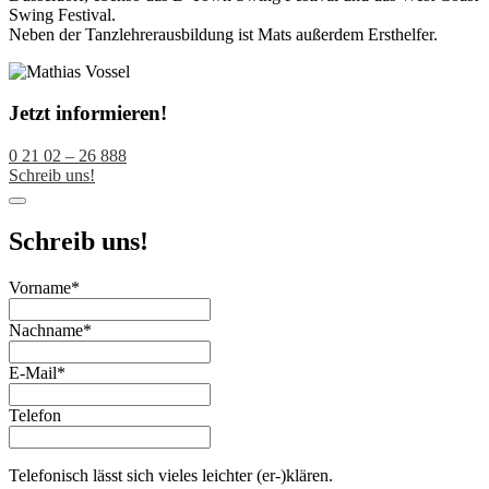
Swing Festival.
Neben der Tanzlehrerausbildung ist Mats außerdem Ersthelfer.
Jetzt informieren!
0 21 02 – 26 888
Schreib uns!
Schreib uns!
Email
Vorname
*
Address
*
Nachname
*
E-Mail
*
Telefon
Telefonisch lässt sich vieles leichter (er-)klären.