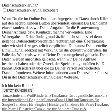
Datenschutzerklärung
*
Datenschutzerklärung akzeptiert
Wenn Du die im Online-Formular eingegebenen Daten durch Klick
auf den nachfolgenden Button übersendest, erklärst Du Dich damit
einverstanden, dass wir Deine Angaben für die Beantwortung
Deiner Anfrage bzw. Kontaktaufnahme verwenden. Eine
Weitergabe an Dritte findet grundsätzlich nicht statt, es sei denn
geltende Datenschutzvorschriften rechtfertigen eine Übertragung
oder wir sind dazu gesetzlich verpflichtet. Du kannst Deine erteilte
Einwilligung jederzeit mit Wirkung für die Zukunft widerrufen. Im
Falle des Widerrufs werden Deine Daten umgehend gelöscht. Deine
Daten werden ansonsten gelöscht, wenn wir Deine Anfrage
bearbeitet haben oder der Zweck der Speicherung entfallen ist. Du
kannst Dich jederzeit über die zu Deiner Person gespeicherten
Daten informieren. Weitere Informationen zum Datenschutz findest
Du in der Datenschutzerklärung dieser Webseite.
Ich bin kein Robot
*
JETZT KÜNDIGEN
Email
Tanzschule am Wall
Kindertanz
Tanzkurse für Jugendliche
Tanzkurs
Address
für Jugendliche | Beginner
*
Dance4Fans | HipHop
Tanzkurs für
Singles
Tanzkurs für Singles | Einsteiger
Tanzkurs für Paare
Tanzkurs
für Paare | Einsteiger
Tanzkurse für Senioren
Fitness &