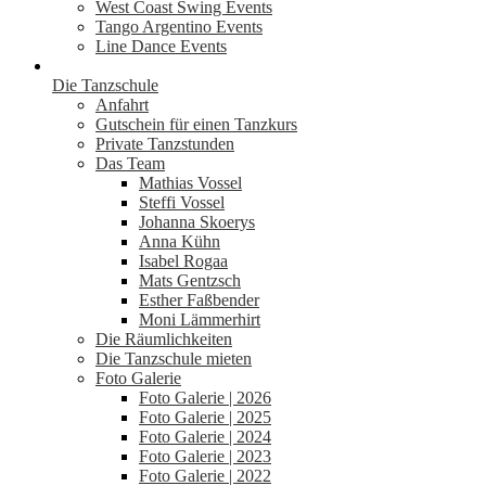
West Coast Swing Events
Tango Argentino Events
Line Dance Events
Die Tanzschule
Anfahrt
Gutschein für einen Tanzkurs
Private Tanzstunden
Das Team
Mathias Vossel
Steffi Vossel
Johanna Skoerys
Anna Kühn
Isabel Rogaa
Mats Gentzsch
Esther Faßbender
Moni Lämmerhirt
Die Räumlichkeiten
Die Tanzschule mieten
Foto Galerie
Foto Galerie | 2026
Foto Galerie | 2025
Foto Galerie | 2024
Foto Galerie | 2023
Foto Galerie | 2022