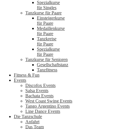
Spezialkurse
für Singles
Tanzkurse für Paare
Einsteigerkurse
für Paare
Medaillenkurse
für Paare
Tanzkreise
für Paare
Spezialkurse
für Paare
Tanzkurse für Senioren
Gesellschaftstanz
Tanzfitness
Fitness & Fun
Events
Discofox Events
Salsa Events
Bachata Events
West Coast Swing Events
Tango Argentino Events
Line Dance Events
Die Tanzschule
Anfahrt
Das Team