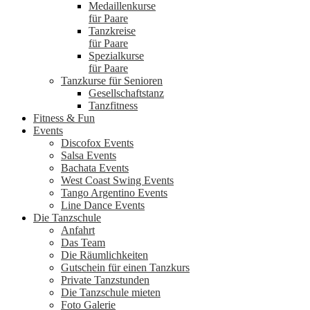
Medaillenkurse
für Paare
Tanzkreise
für Paare
Spezialkurse
für Paare
Tanzkurse für Senioren
Gesellschaftstanz
Tanzfitness
Fitness & Fun
Events
Discofox Events
Salsa Events
Bachata Events
West Coast Swing Events
Tango Argentino Events
Line Dance Events
Die Tanzschule
Anfahrt
Das Team
Die Räumlichkeiten
Gutschein für einen Tanzkurs
Private Tanzstunden
Die Tanzschule mieten
Foto Galerie