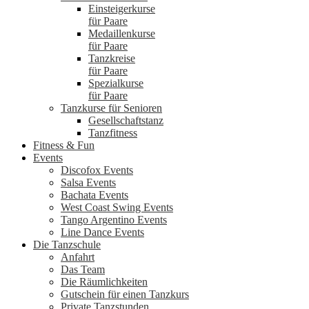
Einsteigerkurse
für Paare
Medaillenkurse
für Paare
Tanzkreise
für Paare
Spezialkurse
für Paare
Tanzkurse für Senioren
Gesellschaftstanz
Tanzfitness
Fitness & Fun
Events
Discofox Events
Salsa Events
Bachata Events
West Coast Swing Events
Tango Argentino Events
Line Dance Events
Die Tanzschule
Anfahrt
Das Team
Die Räumlichkeiten
Gutschein für einen Tanzkurs
Private Tanzstunden