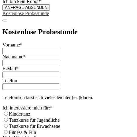
Ich bin kein Robot
*
ANFRAGE ABSENDEN
Kostenlose Probestunde
Kostenlose Probestunde
Vorname
*
Nachname
*
E-Mail
*
Telefon
Telefonisch lässt sich vieles leichter (er-)klären.
Company
Ich interessiere mich für:
*
Name
*
Kindertanz
Tanzkurse für Jugendliche
Tanzkurse für Erwachsene
Fitness & Fun