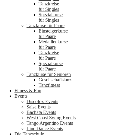
Tanzkreise
für Singles
Spezialkurse
für Singles
Tanzkurse für Paare
Einsteigerkurse
für Paare
Medaillenkurse
für Paare
Tanzkreise
für Paare
Spezialkurse
für Paare
Tanzkurse für Senioren
Gesellschaftstanz
Tanzfitness
Fitness & Fun
Events
Discofox Events
Salsa Events
Bachata Events
West Coast Swing Events
Tango Argentino Events
Line Dance Events
Die Tanzschule