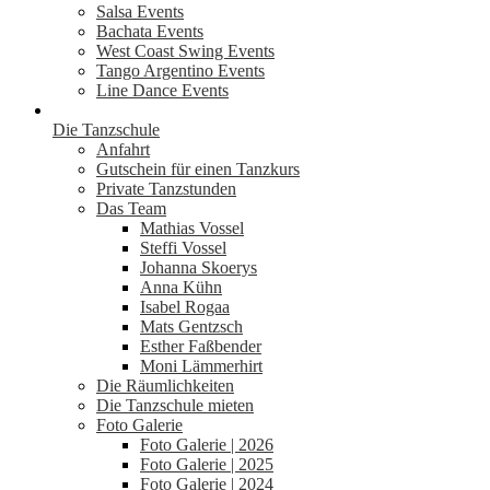
Salsa Events
Bachata Events
West Coast Swing Events
Tango Argentino Events
Line Dance Events
Die Tanzschule
Anfahrt
Gutschein für einen Tanzkurs
Private Tanzstunden
Das Team
Mathias Vossel
Steffi Vossel
Johanna Skoerys
Anna Kühn
Isabel Rogaa
Mats Gentzsch
Esther Faßbender
Moni Lämmerhirt
Die Räumlichkeiten
Die Tanzschule mieten
Foto Galerie
Foto Galerie | 2026
Foto Galerie | 2025
Foto Galerie | 2024