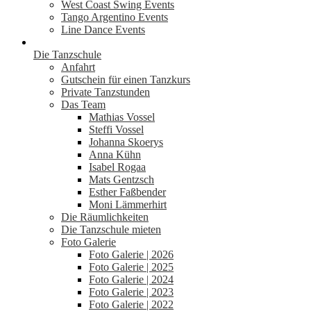
West Coast Swing Events
Tango Argentino Events
Line Dance Events
Die Tanzschule
Anfahrt
Gutschein für einen Tanzkurs
Private Tanzstunden
Das Team
Mathias Vossel
Steffi Vossel
Johanna Skoerys
Anna Kühn
Isabel Rogaa
Mats Gentzsch
Esther Faßbender
Moni Lämmerhirt
Die Räumlichkeiten
Die Tanzschule mieten
Foto Galerie
Foto Galerie | 2026
Foto Galerie | 2025
Foto Galerie | 2024
Foto Galerie | 2023
Foto Galerie | 2022