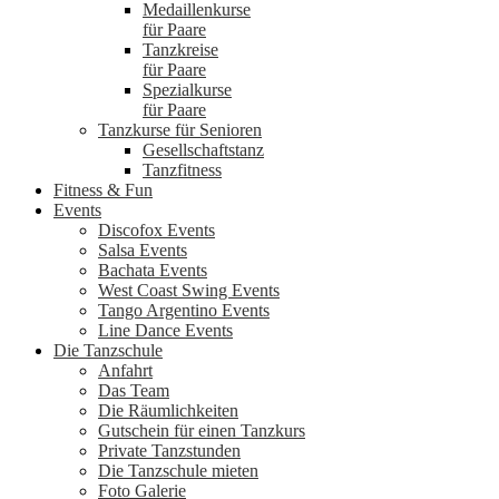
Medaillenkurse
für Paare
Tanzkreise
für Paare
Spezialkurse
für Paare
Tanzkurse für Senioren
Gesellschaftstanz
Tanzfitness
Fitness & Fun
Events
Discofox Events
Salsa Events
Bachata Events
West Coast Swing Events
Tango Argentino Events
Line Dance Events
Die Tanzschule
Anfahrt
Das Team
Die Räumlichkeiten
Gutschein für einen Tanzkurs
Private Tanzstunden
Die Tanzschule mieten
Foto Galerie