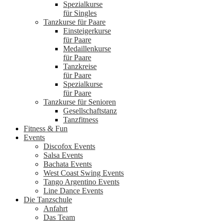
Spezialkurse
für Singles
Tanzkurse für Paare
Einsteigerkurse
für Paare
Medaillenkurse
für Paare
Tanzkreise
für Paare
Spezialkurse
für Paare
Tanzkurse für Senioren
Gesellschaftstanz
Tanzfitness
Fitness & Fun
Events
Discofox Events
Salsa Events
Bachata Events
West Coast Swing Events
Tango Argentino Events
Line Dance Events
Die Tanzschule
Anfahrt
Das Team