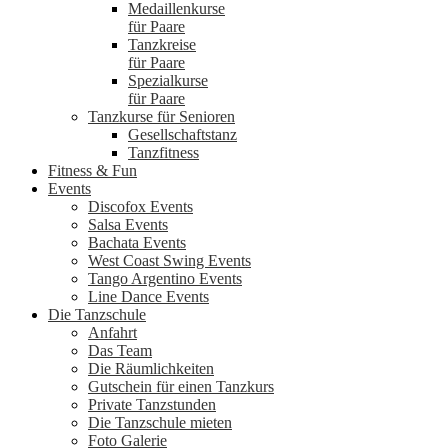
Medaillenkurse
für Paare
Tanzkreise
für Paare
Spezialkurse
für Paare
Tanzkurse für Senioren
Gesellschaftstanz
Tanzfitness
Fitness & Fun
Events
Discofox Events
Salsa Events
Bachata Events
West Coast Swing Events
Tango Argentino Events
Line Dance Events
Die Tanzschule
Anfahrt
Das Team
Die Räumlichkeiten
Gutschein für einen Tanzkurs
Private Tanzstunden
Die Tanzschule mieten
Foto Galerie