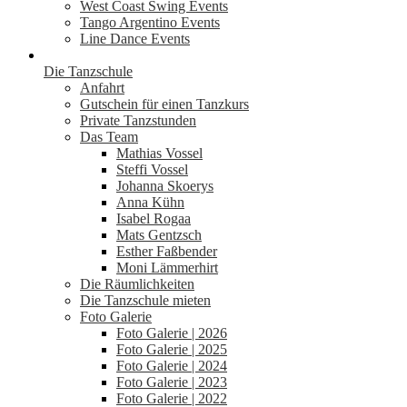
West Coast Swing Events
Tango Argentino Events
Line Dance Events
Die Tanzschule
Anfahrt
Gutschein für einen Tanzkurs
Private Tanzstunden
Das Team
Mathias Vossel
Steffi Vossel
Johanna Skoerys
Anna Kühn
Isabel Rogaa
Mats Gentzsch
Esther Faßbender
Moni Lämmerhirt
Die Räumlichkeiten
Die Tanzschule mieten
Foto Galerie
Foto Galerie | 2026
Foto Galerie | 2025
Foto Galerie | 2024
Foto Galerie | 2023
Foto Galerie | 2022