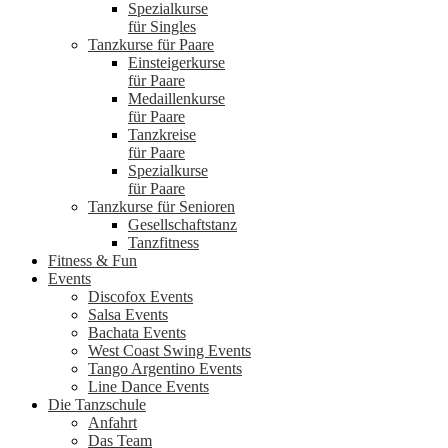
Spezialkurse
für Singles
Tanzkurse für Paare
Einsteigerkurse
für Paare
Medaillenkurse
für Paare
Tanzkreise
für Paare
Spezialkurse
für Paare
Tanzkurse für Senioren
Gesellschaftstanz
Tanzfitness
Fitness & Fun
Events
Discofox Events
Salsa Events
Bachata Events
West Coast Swing Events
Tango Argentino Events
Line Dance Events
Die Tanzschule
Anfahrt
Das Team