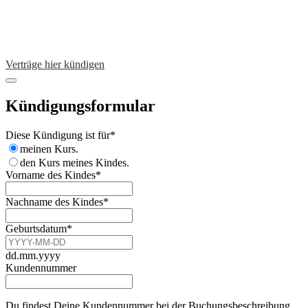
Verträge hier kündigen
Kündigungsformular
Email
Diese Kündigung ist für
*
Address
*
meinen Kurs.
den Kurs meines Kindes.
Vorname des Kindes
*
Nachname des Kindes
*
Geburtsdatum
*
dd.mm.yyyy
Kundennummer
Du findest Deine Kundennummer bei der Buchungsbeschreibung