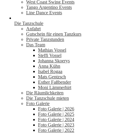
West Coast Swing Events
Tango Argentino Events
Line Dance Events
Die Tanzschule
Anfahrt
Gutschein für einen Tanzkurs
Private Tanzstunden
Das Team
Mathias Vossel
Steffi Vossel
Johanna Skoerys
Anna Kühn
Isabel Rogaa
Mats Gentzsch
Esther Faßbender
Moni Lämmerhirt
Die Räumlichkeiten
Die Tanzschule mieten
Foto Galerie
Foto Galerie | 2026
Foto Galerie | 2025
Foto Galerie | 2024
Foto Galerie | 2023
Foto Galerie | 2022