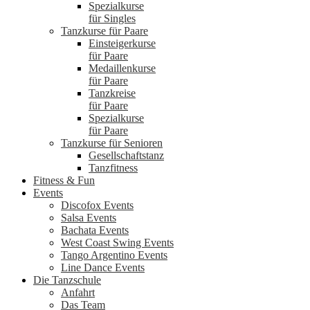
Spezialkurse
für Singles
Tanzkurse für Paare
Einsteigerkurse
für Paare
Medaillenkurse
für Paare
Tanzkreise
für Paare
Spezialkurse
für Paare
Tanzkurse für Senioren
Gesellschaftstanz
Tanzfitness
Fitness & Fun
Events
Discofox Events
Salsa Events
Bachata Events
West Coast Swing Events
Tango Argentino Events
Line Dance Events
Die Tanzschule
Anfahrt
Das Team