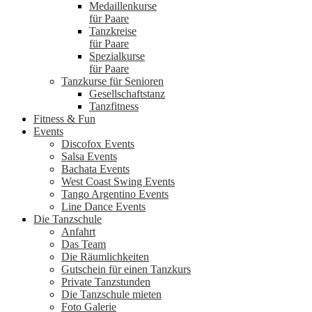
Medaillenkurse
für Paare
Tanzkreise
für Paare
Spezialkurse
für Paare
Tanzkurse für Senioren
Gesellschaftstanz
Tanzfitness
Fitness & Fun
Events
Discofox Events
Salsa Events
Bachata Events
West Coast Swing Events
Tango Argentino Events
Line Dance Events
Die Tanzschule
Anfahrt
Das Team
Die Räumlichkeiten
Gutschein für einen Tanzkurs
Private Tanzstunden
Die Tanzschule mieten
Foto Galerie