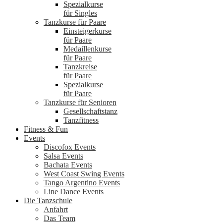
Spezialkurse
für Singles
Tanzkurse für Paare
Einsteigerkurse
für Paare
Medaillenkurse
für Paare
Tanzkreise
für Paare
Spezialkurse
für Paare
Tanzkurse für Senioren
Gesellschaftstanz
Tanzfitness
Fitness & Fun
Events
Discofox Events
Salsa Events
Bachata Events
West Coast Swing Events
Tango Argentino Events
Line Dance Events
Die Tanzschule
Anfahrt
Das Team