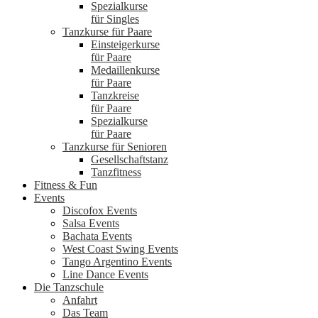
Spezialkurse
für Singles
Tanzkurse für Paare
Einsteigerkurse
für Paare
Medaillenkurse
für Paare
Tanzkreise
für Paare
Spezialkurse
für Paare
Tanzkurse für Senioren
Gesellschaftstanz
Tanzfitness
Fitness & Fun
Events
Discofox Events
Salsa Events
Bachata Events
West Coast Swing Events
Tango Argentino Events
Line Dance Events
Die Tanzschule
Anfahrt
Das Team