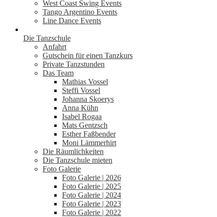
West Coast Swing Events
Tango Argentino Events
Line Dance Events
Die Tanzschule
Anfahrt
Gutschein für einen Tanzkurs
Private Tanzstunden
Das Team
Mathias Vossel
Steffi Vossel
Johanna Skoerys
Anna Kühn
Isabel Rogaa
Mats Gentzsch
Esther Faßbender
Moni Lämmerhirt
Die Räumlichkeiten
Die Tanzschule mieten
Foto Galerie
Foto Galerie | 2026
Foto Galerie | 2025
Foto Galerie | 2024
Foto Galerie | 2023
Foto Galerie | 2022