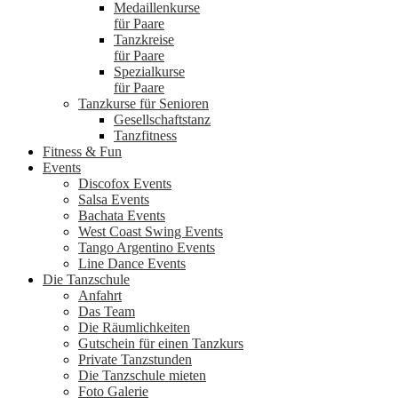
Medaillenkurse
für Paare
Tanzkreise
für Paare
Spezialkurse
für Paare
Tanzkurse für Senioren
Gesellschaftstanz
Tanzfitness
Fitness & Fun
Events
Discofox Events
Salsa Events
Bachata Events
West Coast Swing Events
Tango Argentino Events
Line Dance Events
Die Tanzschule
Anfahrt
Das Team
Die Räumlichkeiten
Gutschein für einen Tanzkurs
Private Tanzstunden
Die Tanzschule mieten
Foto Galerie