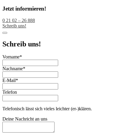
Jetzt informieren!
0 21 02 – 26 888
Schreib uns!
Schreib uns!
Email
Vorname
*
*
Nachname
*
E-Mail
*
Telefon
Telefonisch lässt sich vieles leichter (er-)klären.
Deine Nachricht an uns