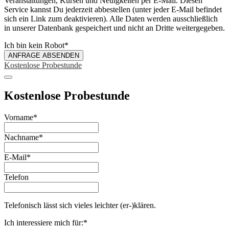
Veranstaltungen, Kursen und Neuigkeiten per E-Mail. Diesen
Service kannst Du jederzeit abbestellen (unter jeder E-Mail befindet
sich ein Link zum deaktivieren). Alle Daten werden ausschließlich
in unserer Datenbank gespeichert und nicht an Dritte weitergegeben.
Ich bin kein Robot
*
ANFRAGE ABSENDEN
Kostenlose Probestunde
Kostenlose Probestunde
Vorname
*
Nachname
*
E-Mail
*
Telefon
Telefonisch lässt sich vieles leichter (er-)klären.
Your
Ich interessiere mich für:
*