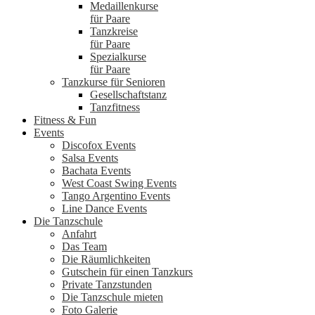
Medaillenkurse
für Paare
Tanzkreise
für Paare
Spezialkurse
für Paare
Tanzkurse für Senioren
Gesellschaftstanz
Tanzfitness
Fitness & Fun
Events
Discofox Events
Salsa Events
Bachata Events
West Coast Swing Events
Tango Argentino Events
Line Dance Events
Die Tanzschule
Anfahrt
Das Team
Die Räumlichkeiten
Gutschein für einen Tanzkurs
Private Tanzstunden
Die Tanzschule mieten
Foto Galerie