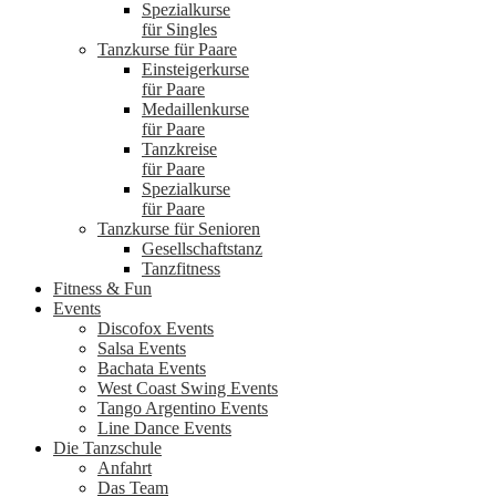
Spezialkurse
für Singles
Tanzkurse für Paare
Einsteigerkurse
für Paare
Medaillenkurse
für Paare
Tanzkreise
für Paare
Spezialkurse
für Paare
Tanzkurse für Senioren
Gesellschaftstanz
Tanzfitness
Fitness & Fun
Events
Discofox Events
Salsa Events
Bachata Events
West Coast Swing Events
Tango Argentino Events
Line Dance Events
Die Tanzschule
Anfahrt
Das Team