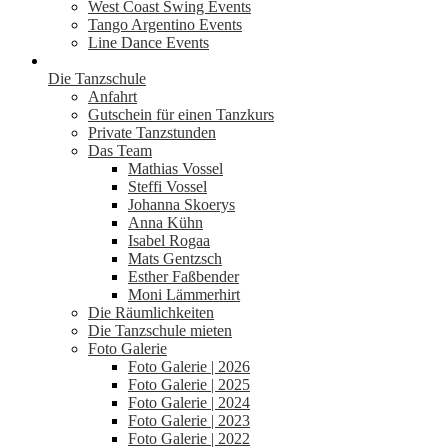
West Coast Swing Events
Tango Argentino Events
Line Dance Events
Die Tanzschule
Anfahrt
Gutschein für einen Tanzkurs
Private Tanzstunden
Das Team
Mathias Vossel
Steffi Vossel
Johanna Skoerys
Anna Kühn
Isabel Rogaa
Mats Gentzsch
Esther Faßbender
Moni Lämmerhirt
Die Räumlichkeiten
Die Tanzschule mieten
Foto Galerie
Foto Galerie | 2026
Foto Galerie | 2025
Foto Galerie | 2024
Foto Galerie | 2023
Foto Galerie | 2022