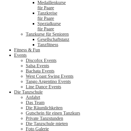
Medaillenkurse
für Paare
Tanzkreise
für Paare
Spezialkurse
für Paare
Tanzkurse für Senioren
Gesellschaftstanz
Tanzfitness
Fitness & Fun
Events
Discofox Events
Salsa Events
Bachata Events
West Coast Swing Events
Tango Argentino Events
Line Dance Events
Die Tanzschule
Anfahrt
Das Team
Die Räumlichkeiten
Gutschein für einen Tanzkurs
Private Tanzstunden
Die Tanzschule mieten
Foto Galerie