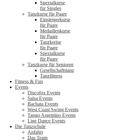
Spezialkurse
für Singles
Tanzkurse für Paare
Einsteigerkurse
für Paare
Medaillenkurse
für Paare
Tanzkreise
für Paare
Spezialkurse
für Paare
Tanzkurse für Senioren
Gesellschaftstanz
Tanzfitness
Fitness & Fun
Events
Discofox Events
Salsa Events
Bachata Events
West Coast Swing Events
Tango Argentino Events
Line Dance Events
Die Tanzschule
Anfahrt
Das Team