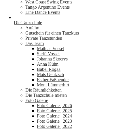
West Coast Swing Events
Tango Argentino Events
Line Dance Events
Die Tanzschule
Anfahrt
Gutschein für einen Tanzkurs
Private Tanzstunden
Das Team
Mathias Vossel
Steffi Vossel
Johanna Skoerys
Anna Kühn
Isabel Rogaa
Mats Gentzsch
Esther Faßbender
Moni Lämmerhirt
Die Räumlichkeiten
Die Tanzschule mieten
Foto Galerie
Foto Galerie | 2026
Foto Galerie | 2025
Foto Galerie | 2024
Foto Galerie | 2023
Foto Galerie | 2022