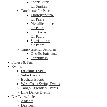
Spezialkurse
für Singles
Tanzkurse für Paare
Einsteigerkurse
für Paare
Medaillenkurse
für Paare
Tanzkreise
für Paare
Spezialkurse
für Paare
Tanzkurse für Senioren
Gesellschaftstanz
Tanzfitness
Fitness & Fun
Events
Discofox Events
Salsa Events
Bachata Events
West Coast Swing Events
Tango Argentino Events
Line Dance Events
Die Tanzschule
Anfahrt
Das Team