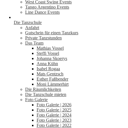
West Coast Swing Events
Tango Argentino Events
Line Dance Events
Die Tanzschule
Anfahrt
Gutschein für einen Tanzkurs
Private Tanzstunden
Das Team
Mathias Vossel
Steffi Vossel
Johanna Skoerys
Anna Kühn
Isabel Rogaa
Mats Gentzsch
Esther Faßbender
Moni Lämmerhirt
Die Räumlichkeiten
Die Tanzschule mieten
Foto Galerie
Foto Galerie | 2026
Foto Galerie | 2025
Foto Galerie | 2024
Foto Galerie | 2023
Foto Galerie | 2022