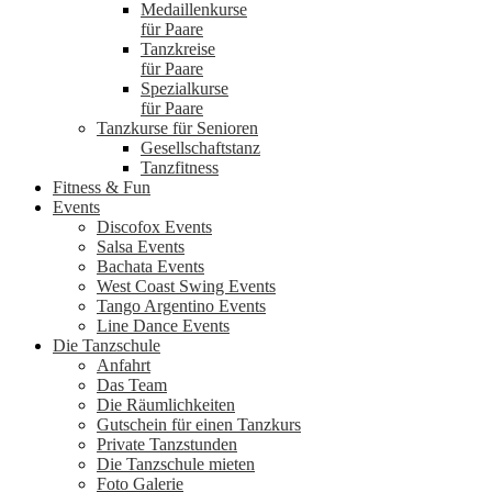
Medaillenkurse
für Paare
Tanzkreise
für Paare
Spezialkurse
für Paare
Tanzkurse für Senioren
Gesellschaftstanz
Tanzfitness
Fitness & Fun
Events
Discofox Events
Salsa Events
Bachata Events
West Coast Swing Events
Tango Argentino Events
Line Dance Events
Die Tanzschule
Anfahrt
Das Team
Die Räumlichkeiten
Gutschein für einen Tanzkurs
Private Tanzstunden
Die Tanzschule mieten
Foto Galerie