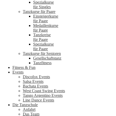
Spezialkurse
für Singles
Tanzkurse für Paare
Einsteigerkurse
für Paare
Medaillenkurse
für Paare
Tanzkreise
für Paare
Spezialkurse
für Paare
Tanzkurse für Senioren
Gesellschaftstanz
Tanzfitness
Fitness & Fun
Events
Discofox Events
Salsa Events
Bachata Events
West Coast Swing Events
Tango Argentino Events
Line Dance Events
Die Tanzschule
Anfahrt
Das Team