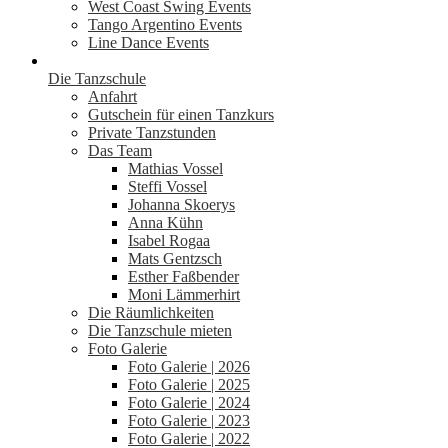
West Coast Swing Events
Tango Argentino Events
Line Dance Events
Die Tanzschule
Anfahrt
Gutschein für einen Tanzkurs
Private Tanzstunden
Das Team
Mathias Vossel
Steffi Vossel
Johanna Skoerys
Anna Kühn
Isabel Rogaa
Mats Gentzsch
Esther Faßbender
Moni Lämmerhirt
Die Räumlichkeiten
Die Tanzschule mieten
Foto Galerie
Foto Galerie | 2026
Foto Galerie | 2025
Foto Galerie | 2024
Foto Galerie | 2023
Foto Galerie | 2022