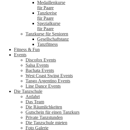
Medaillenkurse
für Paare
Tanzkreise
für Paare
Spezialkurse
für Paare
Tanzkurse für Senioren
Gesellschaftstanz
Tanzfitness
Fitness & Fun
Events
Discofox Events
Salsa Events
Bachata Events
West Coast Swing Events
Tango Argentino Events
Line Dance Events
Die Tanzschule
Anfahrt
Das Team
Die Räumlichkeiten
Gutschein für einen Tanzkurs
Private Tanzstunden
Die Tanzschule mieten
Foto Galerie