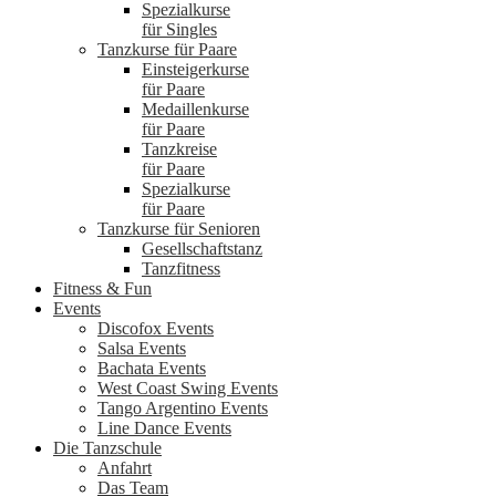
Spezialkurse
für Singles
Tanzkurse für Paare
Einsteigerkurse
für Paare
Medaillenkurse
für Paare
Tanzkreise
für Paare
Spezialkurse
für Paare
Tanzkurse für Senioren
Gesellschaftstanz
Tanzfitness
Fitness & Fun
Events
Discofox Events
Salsa Events
Bachata Events
West Coast Swing Events
Tango Argentino Events
Line Dance Events
Die Tanzschule
Anfahrt
Das Team