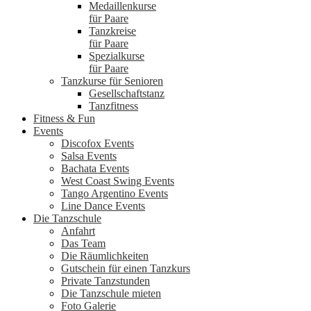
Medaillenkurse
für Paare
Tanzkreise
für Paare
Spezialkurse
für Paare
Tanzkurse für Senioren
Gesellschaftstanz
Tanzfitness
Fitness & Fun
Events
Discofox Events
Salsa Events
Bachata Events
West Coast Swing Events
Tango Argentino Events
Line Dance Events
Die Tanzschule
Anfahrt
Das Team
Die Räumlichkeiten
Gutschein für einen Tanzkurs
Private Tanzstunden
Die Tanzschule mieten
Foto Galerie