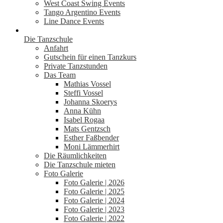
West Coast Swing Events
Tango Argentino Events
Line Dance Events
Die Tanzschule
Anfahrt
Gutschein für einen Tanzkurs
Private Tanzstunden
Das Team
Mathias Vossel
Steffi Vossel
Johanna Skoerys
Anna Kühn
Isabel Rogaa
Mats Gentzsch
Esther Faßbender
Moni Lämmerhirt
Die Räumlichkeiten
Die Tanzschule mieten
Foto Galerie
Foto Galerie | 2026
Foto Galerie | 2025
Foto Galerie | 2024
Foto Galerie | 2023
Foto Galerie | 2022