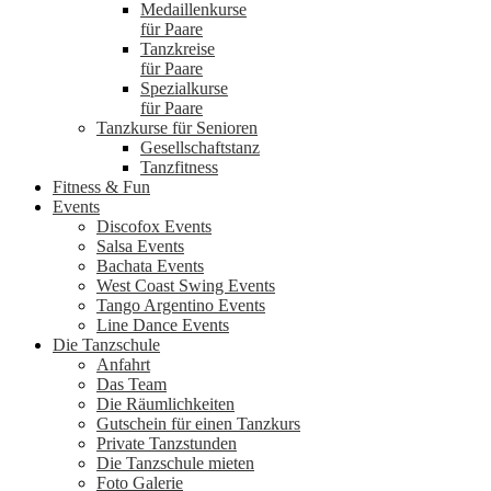
Medaillenkurse
für Paare
Tanzkreise
für Paare
Spezialkurse
für Paare
Tanzkurse für Senioren
Gesellschaftstanz
Tanzfitness
Fitness & Fun
Events
Discofox Events
Salsa Events
Bachata Events
West Coast Swing Events
Tango Argentino Events
Line Dance Events
Die Tanzschule
Anfahrt
Das Team
Die Räumlichkeiten
Gutschein für einen Tanzkurs
Private Tanzstunden
Die Tanzschule mieten
Foto Galerie