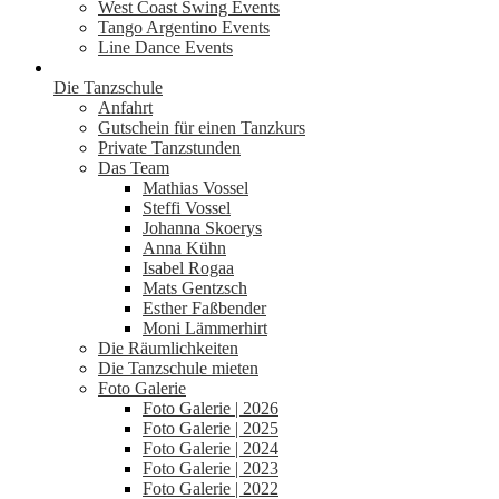
West Coast Swing Events
Tango Argentino Events
Line Dance Events
Die Tanzschule
Anfahrt
Gutschein für einen Tanzkurs
Private Tanzstunden
Das Team
Mathias Vossel
Steffi Vossel
Johanna Skoerys
Anna Kühn
Isabel Rogaa
Mats Gentzsch
Esther Faßbender
Moni Lämmerhirt
Die Räumlichkeiten
Die Tanzschule mieten
Foto Galerie
Foto Galerie | 2026
Foto Galerie | 2025
Foto Galerie | 2024
Foto Galerie | 2023
Foto Galerie | 2022