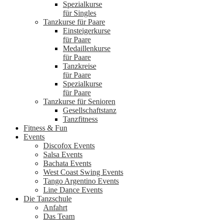
Spezialkurse
für Singles
Tanzkurse für Paare
Einsteigerkurse
für Paare
Medaillenkurse
für Paare
Tanzkreise
für Paare
Spezialkurse
für Paare
Tanzkurse für Senioren
Gesellschaftstanz
Tanzfitness
Fitness & Fun
Events
Discofox Events
Salsa Events
Bachata Events
West Coast Swing Events
Tango Argentino Events
Line Dance Events
Die Tanzschule
Anfahrt
Das Team