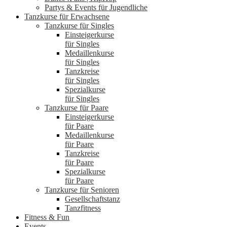
Partys & Events für Jugendliche
Tanzkurse für Erwachsene
Tanzkurse für Singles
Einsteigerkurse
für Singles
Medaillenkurse
für Singles
Tanzkreise
für Singles
Spezialkurse
für Singles
Tanzkurse für Paare
Einsteigerkurse
für Paare
Medaillenkurse
für Paare
Tanzkreise
für Paare
Spezialkurse
für Paare
Tanzkurse für Senioren
Gesellschaftstanz
Tanzfitness
Fitness & Fun
Events