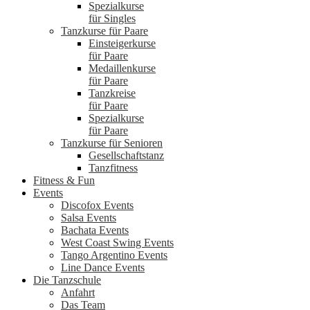
Spezialkurse
für Singles
Tanzkurse für Paare
Einsteigerkurse
für Paare
Medaillenkurse
für Paare
Tanzkreise
für Paare
Spezialkurse
für Paare
Tanzkurse für Senioren
Gesellschaftstanz
Tanzfitness
Fitness & Fun
Events
Discofox Events
Salsa Events
Bachata Events
West Coast Swing Events
Tango Argentino Events
Line Dance Events
Die Tanzschule
Anfahrt
Das Team