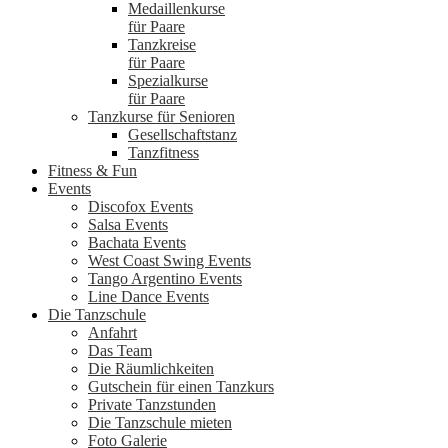
Medaillenkurse
für Paare
Tanzkreise
für Paare
Spezialkurse
für Paare
Tanzkurse für Senioren
Gesellschaftstanz
Tanzfitness
Fitness & Fun
Events
Discofox Events
Salsa Events
Bachata Events
West Coast Swing Events
Tango Argentino Events
Line Dance Events
Die Tanzschule
Anfahrt
Das Team
Die Räumlichkeiten
Gutschein für einen Tanzkurs
Private Tanzstunden
Die Tanzschule mieten
Foto Galerie