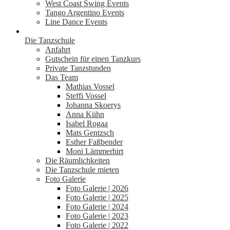
West Coast Swing Events
Tango Argentino Events
Line Dance Events
Die Tanzschule
Anfahrt
Gutschein für einen Tanzkurs
Private Tanzstunden
Das Team
Mathias Vossel
Steffi Vossel
Johanna Skoerys
Anna Kühn
Isabel Rogaa
Mats Gentzsch
Esther Faßbender
Moni Lämmerhirt
Die Räumlichkeiten
Die Tanzschule mieten
Foto Galerie
Foto Galerie | 2026
Foto Galerie | 2025
Foto Galerie | 2024
Foto Galerie | 2023
Foto Galerie | 2022