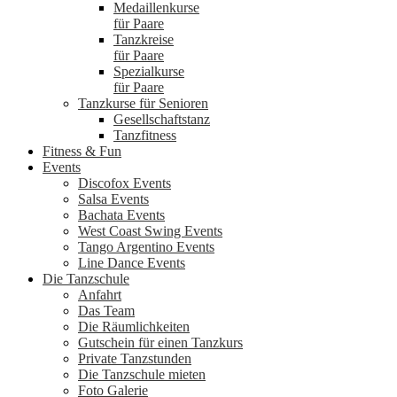
Medaillenkurse
für Paare
Tanzkreise
für Paare
Spezialkurse
für Paare
Tanzkurse für Senioren
Gesellschaftstanz
Tanzfitness
Fitness & Fun
Events
Discofox Events
Salsa Events
Bachata Events
West Coast Swing Events
Tango Argentino Events
Line Dance Events
Die Tanzschule
Anfahrt
Das Team
Die Räumlichkeiten
Gutschein für einen Tanzkurs
Private Tanzstunden
Die Tanzschule mieten
Foto Galerie