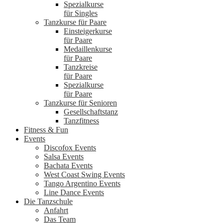
Spezialkurse
für Singles
Tanzkurse für Paare
Einsteigerkurse
für Paare
Medaillenkurse
für Paare
Tanzkreise
für Paare
Spezialkurse
für Paare
Tanzkurse für Senioren
Gesellschaftstanz
Tanzfitness
Fitness & Fun
Events
Discofox Events
Salsa Events
Bachata Events
West Coast Swing Events
Tango Argentino Events
Line Dance Events
Die Tanzschule
Anfahrt
Das Team