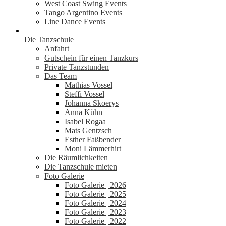
West Coast Swing Events
Tango Argentino Events
Line Dance Events
Die Tanzschule
Anfahrt
Gutschein für einen Tanzkurs
Private Tanzstunden
Das Team
Mathias Vossel
Steffi Vossel
Johanna Skoerys
Anna Kühn
Isabel Rogaa
Mats Gentzsch
Esther Faßbender
Moni Lämmerhirt
Die Räumlichkeiten
Die Tanzschule mieten
Foto Galerie
Foto Galerie | 2026
Foto Galerie | 2025
Foto Galerie | 2024
Foto Galerie | 2023
Foto Galerie | 2022