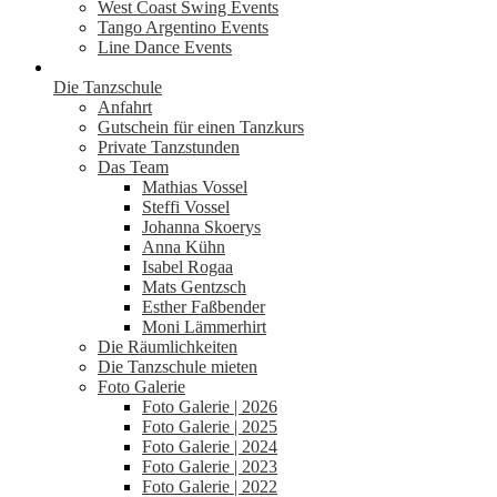
West Coast Swing Events
Tango Argentino Events
Line Dance Events
Die Tanzschule
Anfahrt
Gutschein für einen Tanzkurs
Private Tanzstunden
Das Team
Mathias Vossel
Steffi Vossel
Johanna Skoerys
Anna Kühn
Isabel Rogaa
Mats Gentzsch
Esther Faßbender
Moni Lämmerhirt
Die Räumlichkeiten
Die Tanzschule mieten
Foto Galerie
Foto Galerie | 2026
Foto Galerie | 2025
Foto Galerie | 2024
Foto Galerie | 2023
Foto Galerie | 2022