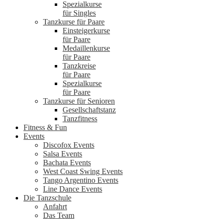
Spezialkurse
für Singles
Tanzkurse für Paare
Einsteigerkurse
für Paare
Medaillenkurse
für Paare
Tanzkreise
für Paare
Spezialkurse
für Paare
Tanzkurse für Senioren
Gesellschaftstanz
Tanzfitness
Fitness & Fun
Events
Discofox Events
Salsa Events
Bachata Events
West Coast Swing Events
Tango Argentino Events
Line Dance Events
Die Tanzschule
Anfahrt
Das Team