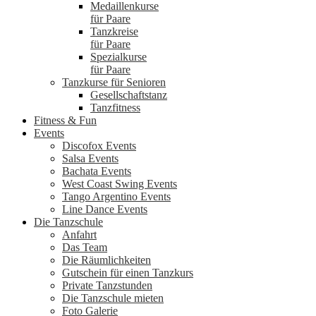
Medaillenkurse
für Paare
Tanzkreise
für Paare
Spezialkurse
für Paare
Tanzkurse für Senioren
Gesellschaftstanz
Tanzfitness
Fitness & Fun
Events
Discofox Events
Salsa Events
Bachata Events
West Coast Swing Events
Tango Argentino Events
Line Dance Events
Die Tanzschule
Anfahrt
Das Team
Die Räumlichkeiten
Gutschein für einen Tanzkurs
Private Tanzstunden
Die Tanzschule mieten
Foto Galerie