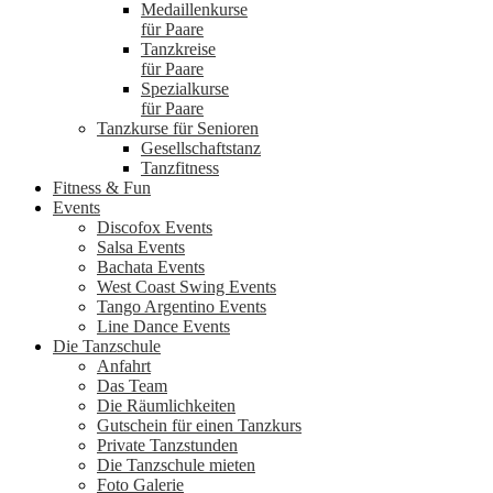
Medaillenkurse
für Paare
Tanzkreise
für Paare
Spezialkurse
für Paare
Tanzkurse für Senioren
Gesellschaftstanz
Tanzfitness
Fitness & Fun
Events
Discofox Events
Salsa Events
Bachata Events
West Coast Swing Events
Tango Argentino Events
Line Dance Events
Die Tanzschule
Anfahrt
Das Team
Die Räumlichkeiten
Gutschein für einen Tanzkurs
Private Tanzstunden
Die Tanzschule mieten
Foto Galerie