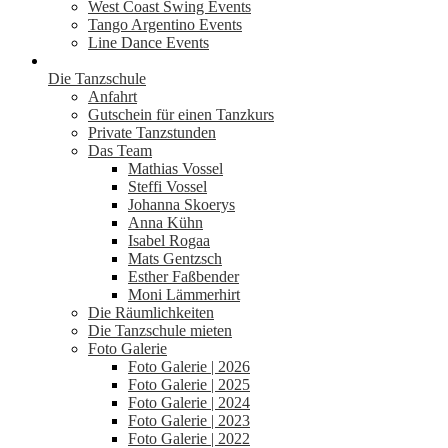
West Coast Swing Events
Tango Argentino Events
Line Dance Events
Die Tanzschule
Anfahrt
Gutschein für einen Tanzkurs
Private Tanzstunden
Das Team
Mathias Vossel
Steffi Vossel
Johanna Skoerys
Anna Kühn
Isabel Rogaa
Mats Gentzsch
Esther Faßbender
Moni Lämmerhirt
Die Räumlichkeiten
Die Tanzschule mieten
Foto Galerie
Foto Galerie | 2026
Foto Galerie | 2025
Foto Galerie | 2024
Foto Galerie | 2023
Foto Galerie | 2022