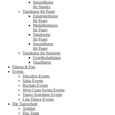
Spezialkurse
für Singles
Tanzkurse für Paare
Einsteigerkurse
für Paare
Medaillenkurse
für Paare
Tanzkreise
für Paare
Spezialkurse
für Paare
Tanzkurse für Senioren
Gesellschaftstanz
Tanzfitness
Fitness & Fun
Events
Discofox Events
Salsa Events
Bachata Events
West Coast Swing Events
Tango Argentino Events
Line Dance Events
Die Tanzschule
Anfahrt
Das Team