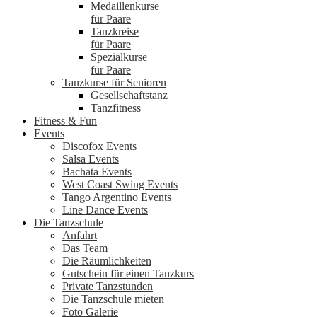
Medaillenkurse
für Paare
Tanzkreise
für Paare
Spezialkurse
für Paare
Tanzkurse für Senioren
Gesellschaftstanz
Tanzfitness
Fitness & Fun
Events
Discofox Events
Salsa Events
Bachata Events
West Coast Swing Events
Tango Argentino Events
Line Dance Events
Die Tanzschule
Anfahrt
Das Team
Die Räumlichkeiten
Gutschein für einen Tanzkurs
Private Tanzstunden
Die Tanzschule mieten
Foto Galerie