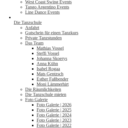
West Coast Swing Events
Tango Argentino Events
Line Dance Events
Die Tanzschule
Anfahrt
Gutschein für einen Tanzkurs
Private Tanzstunden
Das Team
Mathias Vossel
Steffi Vossel
Johanna Skoerys
Anna Kühn
Isabel Rogaa
Mats Gentzsch
Esther Faßbender
Moni Lämmerhirt
Die Räumlichkeiten
Die Tanzschule mieten
Foto Galerie
Foto Galerie | 2026
Foto Galerie | 2025
Foto Galerie | 2024
Foto Galerie | 2023
Foto Galerie | 2022