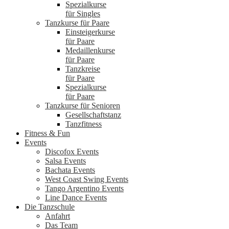
Spezialkurse
für Singles
Tanzkurse für Paare
Einsteigerkurse
für Paare
Medaillenkurse
für Paare
Tanzkreise
für Paare
Spezialkurse
für Paare
Tanzkurse für Senioren
Gesellschaftstanz
Tanzfitness
Fitness & Fun
Events
Discofox Events
Salsa Events
Bachata Events
West Coast Swing Events
Tango Argentino Events
Line Dance Events
Die Tanzschule
Anfahrt
Das Team