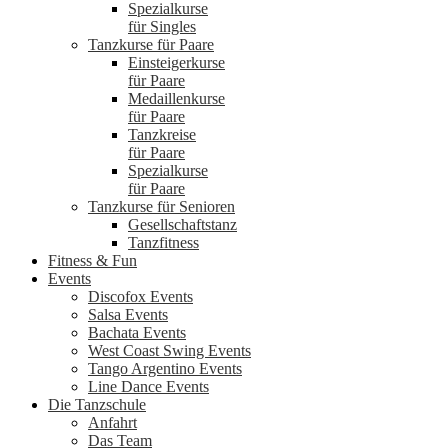
Spezialkurse
für Singles
Tanzkurse für Paare
Einsteigerkurse
für Paare
Medaillenkurse
für Paare
Tanzkreise
für Paare
Spezialkurse
für Paare
Tanzkurse für Senioren
Gesellschaftstanz
Tanzfitness
Fitness & Fun
Events
Discofox Events
Salsa Events
Bachata Events
West Coast Swing Events
Tango Argentino Events
Line Dance Events
Die Tanzschule
Anfahrt
Das Team