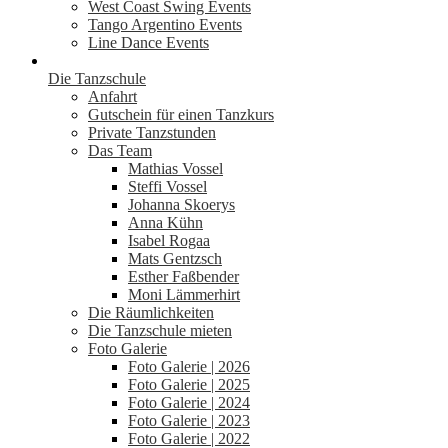
West Coast Swing Events
Tango Argentino Events
Line Dance Events
Die Tanzschule
Anfahrt
Gutschein für einen Tanzkurs
Private Tanzstunden
Das Team
Mathias Vossel
Steffi Vossel
Johanna Skoerys
Anna Kühn
Isabel Rogaa
Mats Gentzsch
Esther Faßbender
Moni Lämmerhirt
Die Räumlichkeiten
Die Tanzschule mieten
Foto Galerie
Foto Galerie | 2026
Foto Galerie | 2025
Foto Galerie | 2024
Foto Galerie | 2023
Foto Galerie | 2022