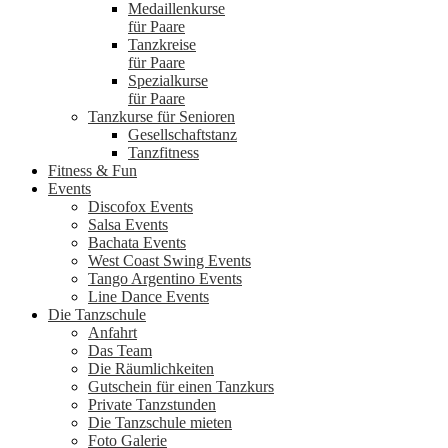
Medaillenkurse
für Paare
Tanzkreise
für Paare
Spezialkurse
für Paare
Tanzkurse für Senioren
Gesellschaftstanz
Tanzfitness
Fitness & Fun
Events
Discofox Events
Salsa Events
Bachata Events
West Coast Swing Events
Tango Argentino Events
Line Dance Events
Die Tanzschule
Anfahrt
Das Team
Die Räumlichkeiten
Gutschein für einen Tanzkurs
Private Tanzstunden
Die Tanzschule mieten
Foto Galerie