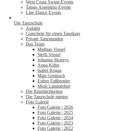
West Coast Swing Events
Tango Argentino Events
Line Dance Events
Die Tanzschule
Anfahrt
Gutschein für einen Tanzkurs
Private Tanzstunden
Das Team
Mathias Vossel
Steffi Vossel
Johanna Skoerys
Anna Kühn
Isabel Rogaa
Mats Gentzsch
Esther Faßbender
Moni Lämmerhirt
Die Räumlichkeiten
Die Tanzschule mieten
Foto Galerie
Foto Galerie | 2026
Foto Galerie | 2025
Foto Galerie | 2024
Foto Galerie | 2023
Foto Galerie | 2022