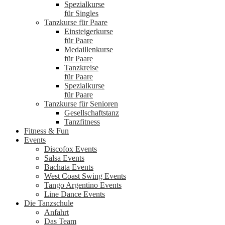
Spezialkurse
für Singles
Tanzkurse für Paare
Einsteigerkurse
für Paare
Medaillenkurse
für Paare
Tanzkreise
für Paare
Spezialkurse
für Paare
Tanzkurse für Senioren
Gesellschaftstanz
Tanzfitness
Fitness & Fun
Events
Discofox Events
Salsa Events
Bachata Events
West Coast Swing Events
Tango Argentino Events
Line Dance Events
Die Tanzschule
Anfahrt
Das Team