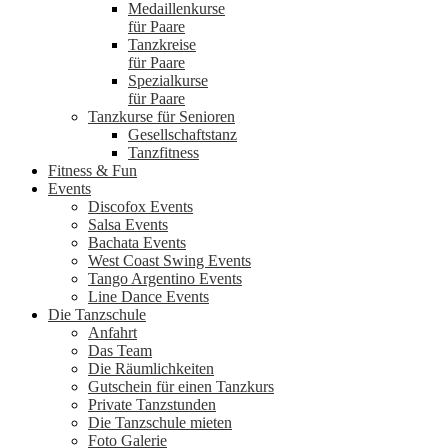
Medaillenkurse
für Paare
Tanzkreise
für Paare
Spezialkurse
für Paare
Tanzkurse für Senioren
Gesellschaftstanz
Tanzfitness
Fitness & Fun
Events
Discofox Events
Salsa Events
Bachata Events
West Coast Swing Events
Tango Argentino Events
Line Dance Events
Die Tanzschule
Anfahrt
Das Team
Die Räumlichkeiten
Gutschein für einen Tanzkurs
Private Tanzstunden
Die Tanzschule mieten
Foto Galerie