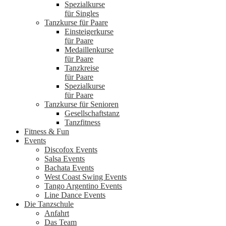
Spezialkurse
für Singles
Tanzkurse für Paare
Einsteigerkurse
für Paare
Medaillenkurse
für Paare
Tanzkreise
für Paare
Spezialkurse
für Paare
Tanzkurse für Senioren
Gesellschaftstanz
Tanzfitness
Fitness & Fun
Events
Discofox Events
Salsa Events
Bachata Events
West Coast Swing Events
Tango Argentino Events
Line Dance Events
Die Tanzschule
Anfahrt
Das Team