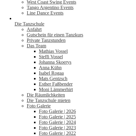
West Coast Swing Events
Tango Argentino Events
Line Dance Events
Die Tanzschule
Anfahrt
Gutschein für einen Tanzkurs
Private Tanzstunden
Das Team
Mathias Vossel
Steffi Vossel
Johanna Skoerys
Anna Kühn
Isabel Rogaa
Mats Gentzsch
Esther Faßbender
Moni Lämmerhirt
Die Räumlichkeiten
Die Tanzschule mieten
Foto Galerie
Foto Galerie | 2026
Foto Galerie | 2025
Foto Galerie | 2024
Foto Galerie | 2023
Foto Galerie | 2022