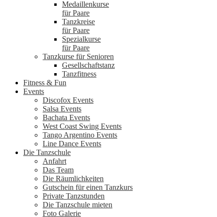
Medaillenkurse
für Paare
Tanzkreise
für Paare
Spezialkurse
für Paare
Tanzkurse für Senioren
Gesellschaftstanz
Tanzfitness
Fitness & Fun
Events
Discofox Events
Salsa Events
Bachata Events
West Coast Swing Events
Tango Argentino Events
Line Dance Events
Die Tanzschule
Anfahrt
Das Team
Die Räumlichkeiten
Gutschein für einen Tanzkurs
Private Tanzstunden
Die Tanzschule mieten
Foto Galerie