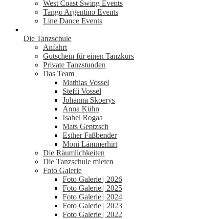
West Coast Swing Events
Tango Argentino Events
Line Dance Events
Die Tanzschule
Anfahrt
Gutschein für einen Tanzkurs
Private Tanzstunden
Das Team
Mathias Vossel
Steffi Vossel
Johanna Skoerys
Anna Kühn
Isabel Rogaa
Mats Gentzsch
Esther Faßbender
Moni Lämmerhirt
Die Räumlichkeiten
Die Tanzschule mieten
Foto Galerie
Foto Galerie | 2026
Foto Galerie | 2025
Foto Galerie | 2024
Foto Galerie | 2023
Foto Galerie | 2022