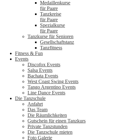
Medaillenkurse
für Paare
Tanzkreise
für Paare
Spezialkurse
für Paare
Tanzkurse für Senioren
Gesellschaftstanz
Tanzfitness
Fitness & Fun
Events
Discofox Events
Salsa Events
Bachata Events
West Coast Swing Events
Tango Argentino Events
Line Dance Events
Die Tanzschule
Anfahrt
Das Team
Die Räumlichkeiten
Gutschein für einen Tanzkurs
Private Tanzstunden
Die Tanzschule mieten
Foto Galerie