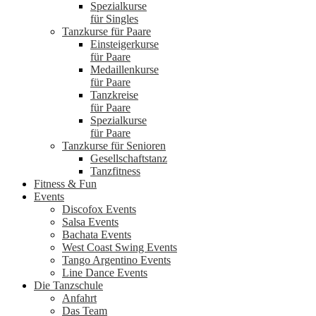
Spezialkurse
für Singles
Tanzkurse für Paare
Einsteigerkurse
für Paare
Medaillenkurse
für Paare
Tanzkreise
für Paare
Spezialkurse
für Paare
Tanzkurse für Senioren
Gesellschaftstanz
Tanzfitness
Fitness & Fun
Events
Discofox Events
Salsa Events
Bachata Events
West Coast Swing Events
Tango Argentino Events
Line Dance Events
Die Tanzschule
Anfahrt
Das Team