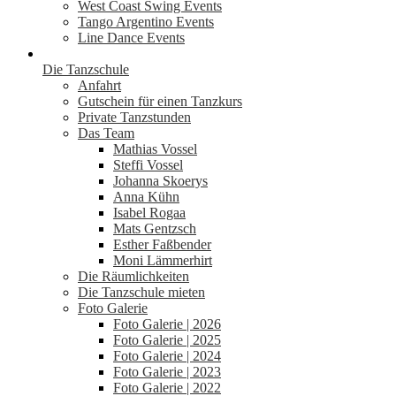
West Coast Swing Events
Tango Argentino Events
Line Dance Events
Die Tanzschule
Anfahrt
Gutschein für einen Tanzkurs
Private Tanzstunden
Das Team
Mathias Vossel
Steffi Vossel
Johanna Skoerys
Anna Kühn
Isabel Rogaa
Mats Gentzsch
Esther Faßbender
Moni Lämmerhirt
Die Räumlichkeiten
Die Tanzschule mieten
Foto Galerie
Foto Galerie | 2026
Foto Galerie | 2025
Foto Galerie | 2024
Foto Galerie | 2023
Foto Galerie | 2022