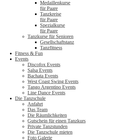
Medaillenkurse
für Paare
Tanzkreise
für Paare
Spezialkurse
für Paare
Tanzkurse für Senioren
Gesellschaftstanz
Tanzfitness
Fitness & Fun
Events
Discofox Events
Salsa Events
Bachata Events
West Coast Swing Events
Tango Argentino Events
Line Dance Events
Die Tanzschule
Anfahrt
Das Team
Die Räumlichkeiten
Gutschein für einen Tanzkurs
Private Tanzstunden
Die Tanzschule mieten
Foto Galerie