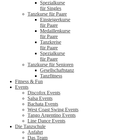
Spezialkurse
für Singles
Tanzkurse für Paare
Einsteigerkurse
für Paare
Medaillenkurse
für Paare
Tanzkreise
für Paare
Spezialkurse
für Paare
Tanzkurse für Senioren
Gesellschaftstanz
Tanzfitness
Fitness & Fun
Events
Discofox Events
Salsa Events
Bachata Events
West Coast Swing Events
Tango Argentino Events
Line Dance Events
Die Tanzschule
Anfahrt
Das Team