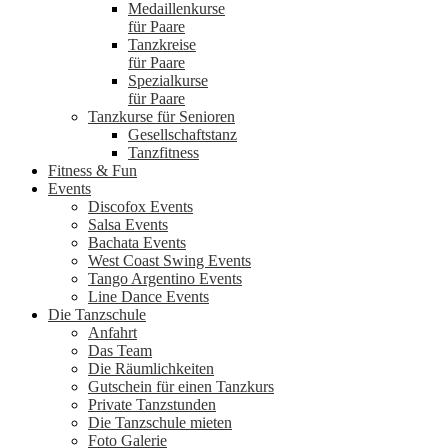
Medaillenkurse
für Paare
Tanzkreise
für Paare
Spezialkurse
für Paare
Tanzkurse für Senioren
Gesellschaftstanz
Tanzfitness
Fitness & Fun
Events
Discofox Events
Salsa Events
Bachata Events
West Coast Swing Events
Tango Argentino Events
Line Dance Events
Die Tanzschule
Anfahrt
Das Team
Die Räumlichkeiten
Gutschein für einen Tanzkurs
Private Tanzstunden
Die Tanzschule mieten
Foto Galerie