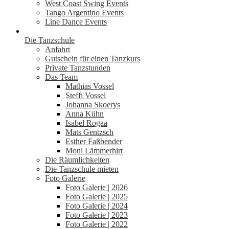
West Coast Swing Events
Tango Argentino Events
Line Dance Events
Die Tanzschule
Anfahrt
Gutschein für einen Tanzkurs
Private Tanzstunden
Das Team
Mathias Vossel
Steffi Vossel
Johanna Skoerys
Anna Kühn
Isabel Rogaa
Mats Gentzsch
Esther Faßbender
Moni Lämmerhirt
Die Räumlichkeiten
Die Tanzschule mieten
Foto Galerie
Foto Galerie | 2026
Foto Galerie | 2025
Foto Galerie | 2024
Foto Galerie | 2023
Foto Galerie | 2022