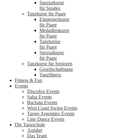
Spezialkurse
für Singles
Tanzkurse für Paare
Einsteigerkurse
für Paare
Medaillenkurse
für Paare
Tanzkreise
für Paare
Spezialkurse
für Paare
Tanzkurse für Senioren
Gesellschaftstanz
Tanzfitness
Fitness & Fun
Events
Discofox Events
Salsa Events
Bachata Events
West Coast Swing Events
Tango Argentino Events
Line Dance Events
Die Tanzschule
Anfahrt
Das Team