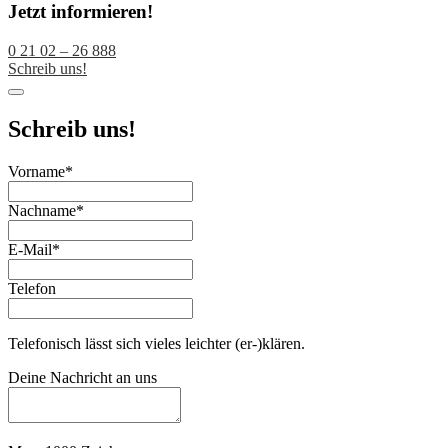
Jetzt informieren!
0 21 02 – 26 888
Schreib uns!
Schreib uns!
Vorname
*
Nachname
*
E-Mail
*
Telefon
Telefonisch lässt sich vieles leichter (er-)klären.
Contact
Deine Nachricht an uns
Email
*