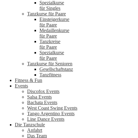
Spezialkurse
für Singles
Tanzkurse für Paare
Einsteigerkurse
für Paare
Medaillenkurse
für Paare
Tanzkreise
für Paare
Spezialkurse
für Paare
Tanzkurse für Senioren
Gesellschaftstanz
Tanzfitness
Fitness & Fun
Events
Discofox Events
Salsa Events
Bachata Events
West Coast Swing Events
Tango Argentino Events
Line Dance Events
Die Tanzschule
Anfahrt
Das Team