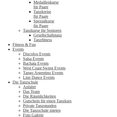
Medaillenkurse
für Paare
Tanzkreise
für Paare
Spezialkurse
für Paare
Tanzkurse für Senioren
Gesellschaftstanz
Tanzfitness
Fitness & Fun
Events
Discofox Events
Salsa Events
Bachata Events
West Coast Swing Events
Tango Argentino Events
Line Dance Events
Die Tanzschule
Anfahrt
Das Team
Die Räumlichkeiten
Gutschein für einen Tanzkurs
Private Tanzstunden
Die Tanzschule mieten
Foto Galerie