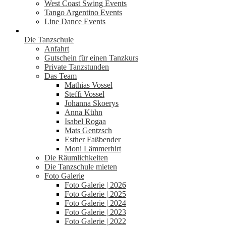
West Coast Swing Events
Tango Argentino Events
Line Dance Events
Die Tanzschule
Anfahrt
Gutschein für einen Tanzkurs
Private Tanzstunden
Das Team
Mathias Vossel
Steffi Vossel
Johanna Skoerys
Anna Kühn
Isabel Rogaa
Mats Gentzsch
Esther Faßbender
Moni Lämmerhirt
Die Räumlichkeiten
Die Tanzschule mieten
Foto Galerie
Foto Galerie | 2026
Foto Galerie | 2025
Foto Galerie | 2024
Foto Galerie | 2023
Foto Galerie | 2022