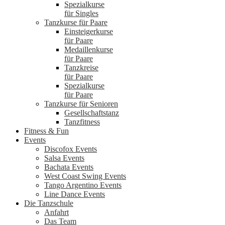
Spezialkurse
für Singles
Tanzkurse für Paare
Einsteigerkurse
für Paare
Medaillenkurse
für Paare
Tanzkreise
für Paare
Spezialkurse
für Paare
Tanzkurse für Senioren
Gesellschaftstanz
Tanzfitness
Fitness & Fun
Events
Discofox Events
Salsa Events
Bachata Events
West Coast Swing Events
Tango Argentino Events
Line Dance Events
Die Tanzschule
Anfahrt
Das Team