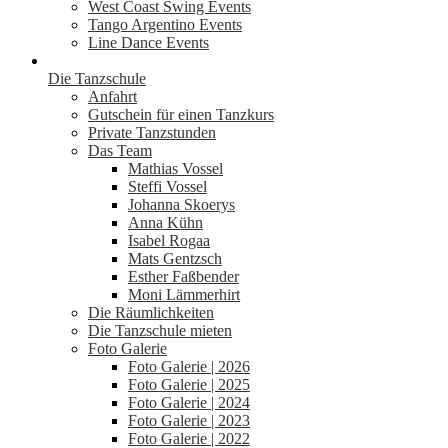
West Coast Swing Events
Tango Argentino Events
Line Dance Events
Die Tanzschule
Anfahrt
Gutschein für einen Tanzkurs
Private Tanzstunden
Das Team
Mathias Vossel
Steffi Vossel
Johanna Skoerys
Anna Kühn
Isabel Rogaa
Mats Gentzsch
Esther Faßbender
Moni Lämmerhirt
Die Räumlichkeiten
Die Tanzschule mieten
Foto Galerie
Foto Galerie | 2026
Foto Galerie | 2025
Foto Galerie | 2024
Foto Galerie | 2023
Foto Galerie | 2022