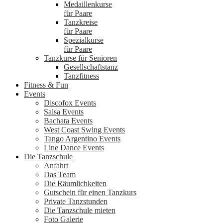
Medaillenkurse
für Paare
Tanzkreise
für Paare
Spezialkurse
für Paare
Tanzkurse für Senioren
Gesellschaftstanz
Tanzfitness
Fitness & Fun
Events
Discofox Events
Salsa Events
Bachata Events
West Coast Swing Events
Tango Argentino Events
Line Dance Events
Die Tanzschule
Anfahrt
Das Team
Die Räumlichkeiten
Gutschein für einen Tanzkurs
Private Tanzstunden
Die Tanzschule mieten
Foto Galerie