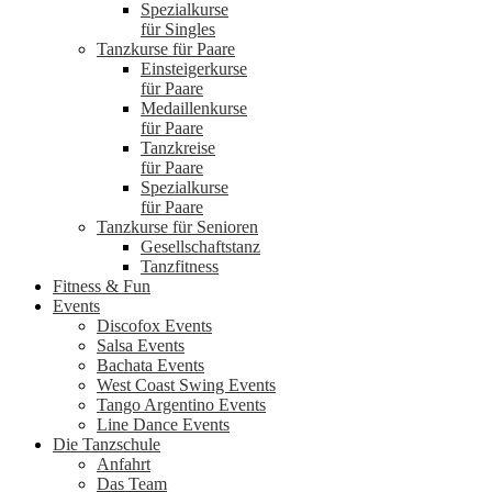
Spezialkurse
für Singles
Tanzkurse für Paare
Einsteigerkurse
für Paare
Medaillenkurse
für Paare
Tanzkreise
für Paare
Spezialkurse
für Paare
Tanzkurse für Senioren
Gesellschaftstanz
Tanzfitness
Fitness & Fun
Events
Discofox Events
Salsa Events
Bachata Events
West Coast Swing Events
Tango Argentino Events
Line Dance Events
Die Tanzschule
Anfahrt
Das Team