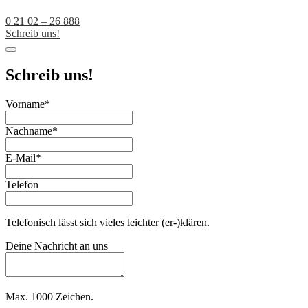
0 21 02 – 26 888
Schreib uns!
Schreib uns!
Vorname
*
Nachname
*
E-Mail
*
Telefon
Telefonisch lässt sich vieles leichter (er-)klären.
Business
Deine Nachricht an uns
Email
*
Max. 1000 Zeichen.