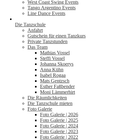
West Coast Swing Events
Tango Argentino Events
Line Dance Events
Die Tanzschule
Anfahrt
Gutschein für einen Tanzkurs
Private Tanzstunden
Das Team
Mathias Vossel
Steffi Vossel
Johanna Skoerys
Anna Kühn
Isabel Rogaa
Mats Gentzsch
Esther Faßbender
Moni Lämmerhirt
Die Räumlichkeiten
Die Tanzschule mieten
Foto Galerie
Foto Galerie | 2026
Foto Galerie | 2025
Foto Galerie | 2024
Foto Galerie | 2023
Foto Galerie | 2022