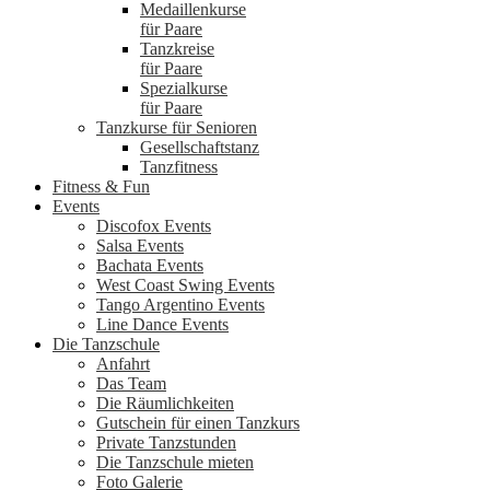
Medaillenkurse
für Paare
Tanzkreise
für Paare
Spezialkurse
für Paare
Tanzkurse für Senioren
Gesellschaftstanz
Tanzfitness
Fitness & Fun
Events
Discofox Events
Salsa Events
Bachata Events
West Coast Swing Events
Tango Argentino Events
Line Dance Events
Die Tanzschule
Anfahrt
Das Team
Die Räumlichkeiten
Gutschein für einen Tanzkurs
Private Tanzstunden
Die Tanzschule mieten
Foto Galerie