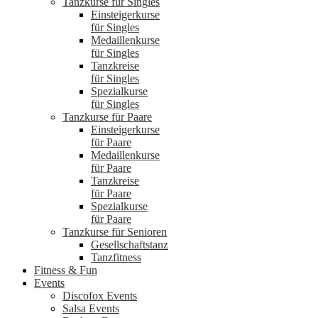
Tanzkurse für Singles
Einsteigerkurse
für Singles
Medaillenkurse
für Singles
Tanzkreise
für Singles
Spezialkurse
für Singles
Tanzkurse für Paare
Einsteigerkurse
für Paare
Medaillenkurse
für Paare
Tanzkreise
für Paare
Spezialkurse
für Paare
Tanzkurse für Senioren
Gesellschaftstanz
Tanzfitness
Fitness & Fun
Events
Discofox Events
Salsa Events