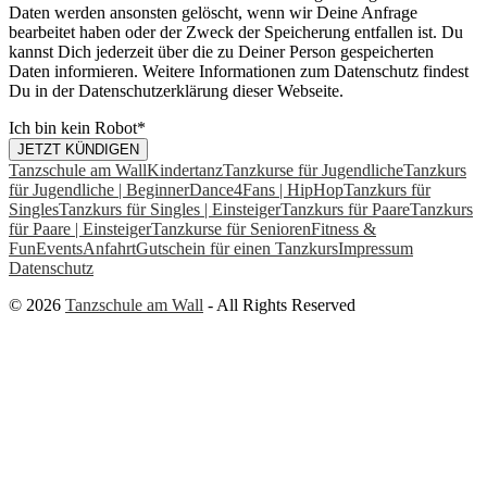
Daten werden ansonsten gelöscht, wenn wir Deine Anfrage
bearbeitet haben oder der Zweck der Speicherung entfallen ist. Du
kannst Dich jederzeit über die zu Deiner Person gespeicherten
Daten informieren. Weitere Informationen zum Datenschutz findest
Du in der Datenschutzerklärung dieser Webseite.
Ich bin kein Robot
*
JETZT KÜNDIGEN
Tanzschule am Wall
Kindertanz
Tanzkurse für Jugendliche
Tanzkurs
für Jugendliche | Beginner
Dance4Fans | HipHop
Tanzkurs für
Singles
Tanzkurs für Singles | Einsteiger
Tanzkurs für Paare
Tanzkurs
für Paare | Einsteiger
Tanzkurse für Senioren
Fitness &
Fun
Events
Anfahrt
Gutschein für einen Tanzkurs
Impressum
Datenschutz
© 2026
Tanzschule am Wall
- All Rights Reserved