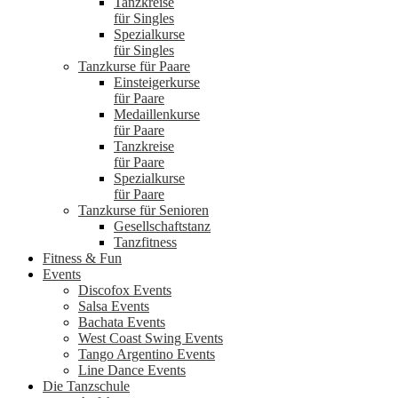
Tanzkreise
für Singles
Spezialkurse
für Singles
Tanzkurse für Paare
Einsteigerkurse
für Paare
Medaillenkurse
für Paare
Tanzkreise
für Paare
Spezialkurse
für Paare
Tanzkurse für Senioren
Gesellschaftstanz
Tanzfitness
Fitness & Fun
Events
Discofox Events
Salsa Events
Bachata Events
West Coast Swing Events
Tango Argentino Events
Line Dance Events
Die Tanzschule