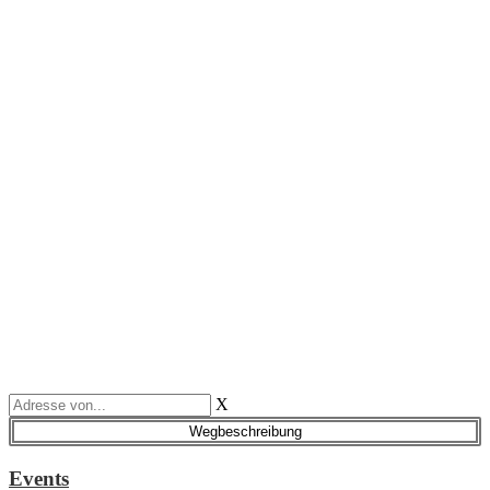
X
Events