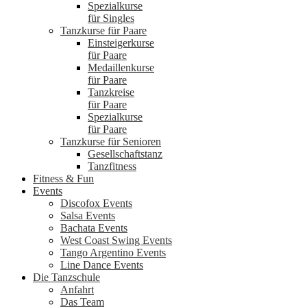
Spezialkurse
für Singles
Tanzkurse für Paare
Einsteigerkurse
für Paare
Medaillenkurse
für Paare
Tanzkreise
für Paare
Spezialkurse
für Paare
Tanzkurse für Senioren
Gesellschaftstanz
Tanzfitness
Fitness & Fun
Events
Discofox Events
Salsa Events
Bachata Events
West Coast Swing Events
Tango Argentino Events
Line Dance Events
Die Tanzschule
Anfahrt
Das Team