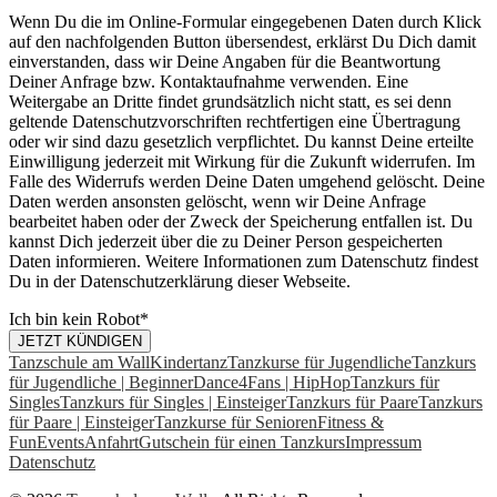
Wenn Du die im Online-Formular eingegebenen Daten durch Klick
auf den nachfolgenden Button übersendest, erklärst Du Dich damit
einverstanden, dass wir Deine Angaben für die Beantwortung
Deiner Anfrage bzw. Kontaktaufnahme verwenden. Eine
Weitergabe an Dritte findet grundsätzlich nicht statt, es sei denn
geltende Datenschutzvorschriften rechtfertigen eine Übertragung
oder wir sind dazu gesetzlich verpflichtet. Du kannst Deine erteilte
Einwilligung jederzeit mit Wirkung für die Zukunft widerrufen. Im
Falle des Widerrufs werden Deine Daten umgehend gelöscht. Deine
Daten werden ansonsten gelöscht, wenn wir Deine Anfrage
bearbeitet haben oder der Zweck der Speicherung entfallen ist. Du
kannst Dich jederzeit über die zu Deiner Person gespeicherten
Daten informieren. Weitere Informationen zum Datenschutz findest
Du in der Datenschutzerklärung dieser Webseite.
Ich bin kein Robot
*
JETZT KÜNDIGEN
Tanzschule am Wall
Kindertanz
Tanzkurse für Jugendliche
Tanzkurs
für Jugendliche | Beginner
Dance4Fans | HipHop
Tanzkurs für
Singles
Tanzkurs für Singles | Einsteiger
Tanzkurs für Paare
Tanzkurs
für Paare | Einsteiger
Tanzkurse für Senioren
Fitness &
Fun
Events
Anfahrt
Gutschein für einen Tanzkurs
Impressum
Datenschutz