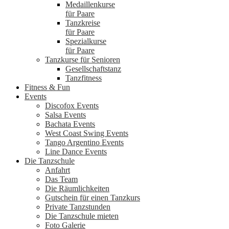
Medaillenkurse
für Paare
Tanzkreise
für Paare
Spezialkurse
für Paare
Tanzkurse für Senioren
Gesellschaftstanz
Tanzfitness
Fitness & Fun
Events
Discofox Events
Salsa Events
Bachata Events
West Coast Swing Events
Tango Argentino Events
Line Dance Events
Die Tanzschule
Anfahrt
Das Team
Die Räumlichkeiten
Gutschein für einen Tanzkurs
Private Tanzstunden
Die Tanzschule mieten
Foto Galerie