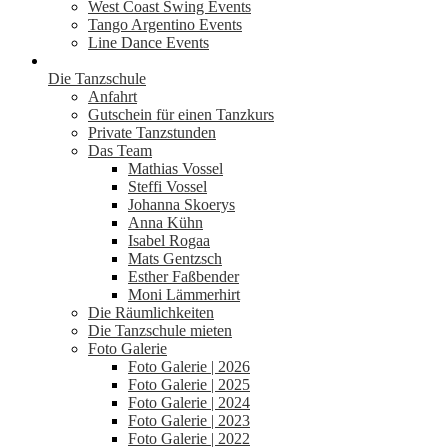
West Coast Swing Events
Tango Argentino Events
Line Dance Events
Die Tanzschule
Anfahrt
Gutschein für einen Tanzkurs
Private Tanzstunden
Das Team
Mathias Vossel
Steffi Vossel
Johanna Skoerys
Anna Kühn
Isabel Rogaa
Mats Gentzsch
Esther Faßbender
Moni Lämmerhirt
Die Räumlichkeiten
Die Tanzschule mieten
Foto Galerie
Foto Galerie | 2026
Foto Galerie | 2025
Foto Galerie | 2024
Foto Galerie | 2023
Foto Galerie | 2022