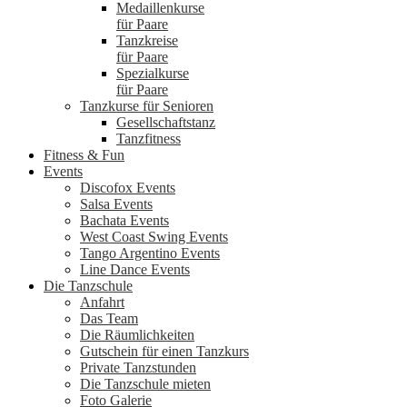
Medaillenkurse
für Paare
Tanzkreise
für Paare
Spezialkurse
für Paare
Tanzkurse für Senioren
Gesellschaftstanz
Tanzfitness
Fitness & Fun
Events
Discofox Events
Salsa Events
Bachata Events
West Coast Swing Events
Tango Argentino Events
Line Dance Events
Die Tanzschule
Anfahrt
Das Team
Die Räumlichkeiten
Gutschein für einen Tanzkurs
Private Tanzstunden
Die Tanzschule mieten
Foto Galerie