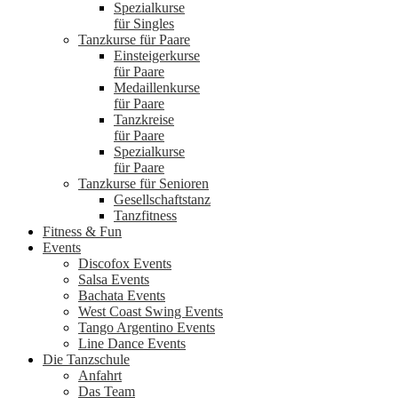
Spezialkurse
für Singles
Tanzkurse für Paare
Einsteigerkurse
für Paare
Medaillenkurse
für Paare
Tanzkreise
für Paare
Spezialkurse
für Paare
Tanzkurse für Senioren
Gesellschaftstanz
Tanzfitness
Fitness & Fun
Events
Discofox Events
Salsa Events
Bachata Events
West Coast Swing Events
Tango Argentino Events
Line Dance Events
Die Tanzschule
Anfahrt
Das Team