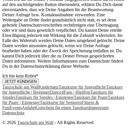
auf den nachfolgenden Button übersendest, erklärst Du Dich damit
einverstanden, dass wir Deine Angaben für die Beantwortung
Deiner Anfrage bzw. Kontaktaufnahme verwenden. Eine
Weitergabe an Dritte findet grundsätzlich nicht statt, es sei denn
geltende Datenschutzvorschriften rechtfertigen eine Übertragung
oder wir sind dazu gesetzlich verpflichtet. Du kannst Deine erteilte
Einwilligung jederzeit mit Wirkung für die Zukunft widerrufen. Im
Falle des Widerrufs werden Deine Daten umgehend gelöscht. Deine
Daten werden ansonsten gelöscht, wenn wir Deine Anfrage
bearbeitet haben oder der Zweck der Speicherung entfallen ist. Du
kannst Dich jederzeit über die zu Deiner Person gespeicherten
Daten informieren. Weitere Informationen zum Datenschutz findest
Du in der Datenschutzerklärung dieser Webseite.
Ich bin kein Robot
*
JETZT KÜNDIGEN
Business
Tanzschule am Wall
Kindertanz
Tanzkurse für Jugendliche
Tanzkurs
Email
für Jugendliche | Beginner
*
Dance4Fans | HipHop
Tanzkurs für
Singles
Tanzkurs für Singles | Einsteiger
Tanzkurs für Paare
Tanzkurs
für Paare | Einsteiger
Tanzkurse für Senioren
Fitness &
Fun
Events
Anfahrt
Gutschein für einen Tanzkurs
Impressum
Datenschutz
© 2026
Tanzschule am Wall
- All Rights Reserved