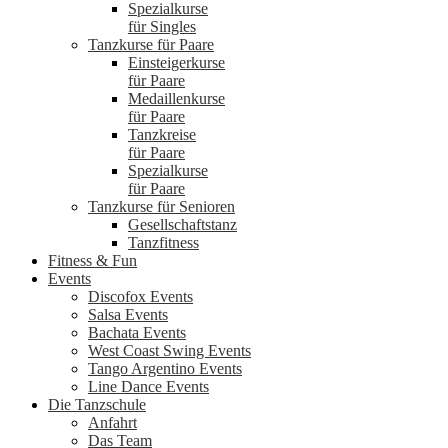
Spezialkurse
für Singles
Tanzkurse für Paare
Einsteigerkurse
für Paare
Medaillenkurse
für Paare
Tanzkreise
für Paare
Spezialkurse
für Paare
Tanzkurse für Senioren
Gesellschaftstanz
Tanzfitness
Fitness & Fun
Events
Discofox Events
Salsa Events
Bachata Events
West Coast Swing Events
Tango Argentino Events
Line Dance Events
Die Tanzschule
Anfahrt
Das Team