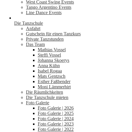
West Coast Swing Events
Tango Argentino Events
Line Dance Events
Die Tanzschule
Anfahrt
Gutschein für einen Tanzkurs
Private Tanzstunden
Das Team
Mathias Vossel
Steffi Vossel
Johanna Skoerys
Anna Kühn
Isabel Rogaa
Mats Gentzsch
Esther Faßbender
Moni Lämmerhirt
Die Räumlichkeiten
Die Tanzschule mieten
Foto Galerie
Foto Galerie | 2026
Foto Galerie | 2025
Foto Galerie | 2024
Foto Galerie | 2023
Foto Galerie | 2022