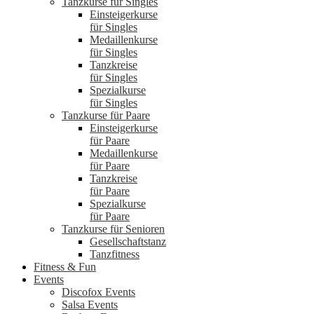
Tanzkurse für Singles
Einsteigerkurse
für Singles
Medaillenkurse
für Singles
Tanzkreise
für Singles
Spezialkurse
für Singles
Tanzkurse für Paare
Einsteigerkurse
für Paare
Medaillenkurse
für Paare
Tanzkreise
für Paare
Spezialkurse
für Paare
Tanzkurse für Senioren
Gesellschaftstanz
Tanzfitness
Fitness & Fun
Events
Discofox Events
Salsa Events