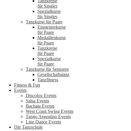
Tanzkreise
für Singles
Spezialkurse
für Singles
Tanzkurse für Paare
Einsteigerkurse
für Paare
Medaillenkurse
für Paare
Tanzkreise
für Paare
Spezialkurse
für Paare
Tanzkurse für Senioren
Gesellschaftstanz
Tanzfitness
Fitness & Fun
Events
Discofox Events
Salsa Events
Bachata Events
West Coast Swing Events
Tango Argentino Events
Line Dance Events
Die Tanzschule