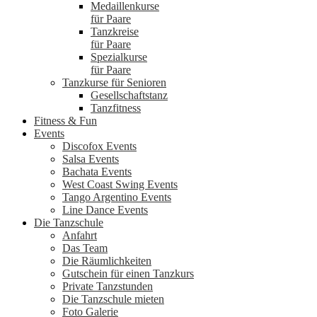
Medaillenkurse
für Paare
Tanzkreise
für Paare
Spezialkurse
für Paare
Tanzkurse für Senioren
Gesellschaftstanz
Tanzfitness
Fitness & Fun
Events
Discofox Events
Salsa Events
Bachata Events
West Coast Swing Events
Tango Argentino Events
Line Dance Events
Die Tanzschule
Anfahrt
Das Team
Die Räumlichkeiten
Gutschein für einen Tanzkurs
Private Tanzstunden
Die Tanzschule mieten
Foto Galerie