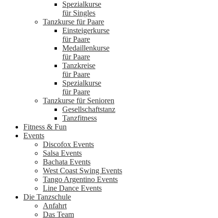
Spezialkurse
für Singles
Tanzkurse für Paare
Einsteigerkurse
für Paare
Medaillenkurse
für Paare
Tanzkreise
für Paare
Spezialkurse
für Paare
Tanzkurse für Senioren
Gesellschaftstanz
Tanzfitness
Fitness & Fun
Events
Discofox Events
Salsa Events
Bachata Events
West Coast Swing Events
Tango Argentino Events
Line Dance Events
Die Tanzschule
Anfahrt
Das Team