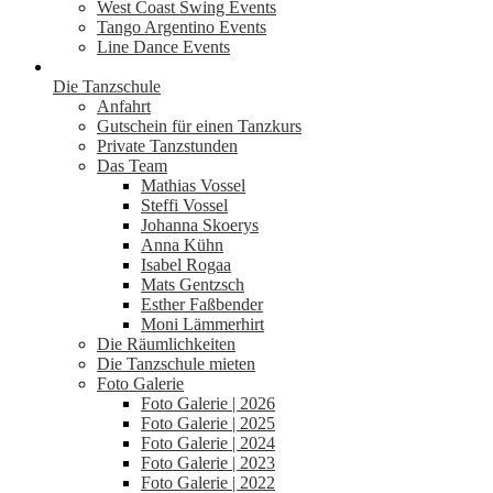
West Coast Swing Events
Tango Argentino Events
Line Dance Events
Die Tanzschule
Anfahrt
Gutschein für einen Tanzkurs
Private Tanzstunden
Das Team
Mathias Vossel
Steffi Vossel
Johanna Skoerys
Anna Kühn
Isabel Rogaa
Mats Gentzsch
Esther Faßbender
Moni Lämmerhirt
Die Räumlichkeiten
Die Tanzschule mieten
Foto Galerie
Foto Galerie | 2026
Foto Galerie | 2025
Foto Galerie | 2024
Foto Galerie | 2023
Foto Galerie | 2022