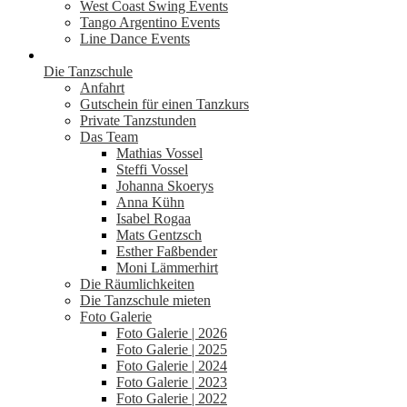
West Coast Swing Events
Tango Argentino Events
Line Dance Events
Die Tanzschule
Anfahrt
Gutschein für einen Tanzkurs
Private Tanzstunden
Das Team
Mathias Vossel
Steffi Vossel
Johanna Skoerys
Anna Kühn
Isabel Rogaa
Mats Gentzsch
Esther Faßbender
Moni Lämmerhirt
Die Räumlichkeiten
Die Tanzschule mieten
Foto Galerie
Foto Galerie | 2026
Foto Galerie | 2025
Foto Galerie | 2024
Foto Galerie | 2023
Foto Galerie | 2022