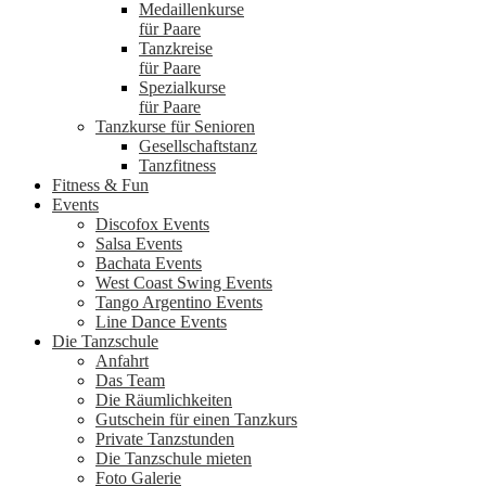
Medaillenkurse
für Paare
Tanzkreise
für Paare
Spezialkurse
für Paare
Tanzkurse für Senioren
Gesellschaftstanz
Tanzfitness
Fitness & Fun
Events
Discofox Events
Salsa Events
Bachata Events
West Coast Swing Events
Tango Argentino Events
Line Dance Events
Die Tanzschule
Anfahrt
Das Team
Die Räumlichkeiten
Gutschein für einen Tanzkurs
Private Tanzstunden
Die Tanzschule mieten
Foto Galerie