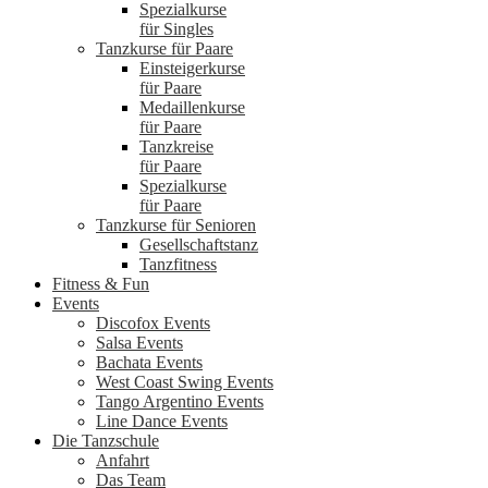
Spezialkurse
für Singles
Tanzkurse für Paare
Einsteigerkurse
für Paare
Medaillenkurse
für Paare
Tanzkreise
für Paare
Spezialkurse
für Paare
Tanzkurse für Senioren
Gesellschaftstanz
Tanzfitness
Fitness & Fun
Events
Discofox Events
Salsa Events
Bachata Events
West Coast Swing Events
Tango Argentino Events
Line Dance Events
Die Tanzschule
Anfahrt
Das Team