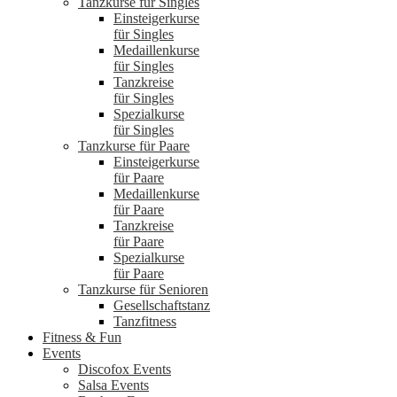
Tanzkurse für Singles
Einsteigerkurse
für Singles
Medaillenkurse
für Singles
Tanzkreise
für Singles
Spezialkurse
für Singles
Tanzkurse für Paare
Einsteigerkurse
für Paare
Medaillenkurse
für Paare
Tanzkreise
für Paare
Spezialkurse
für Paare
Tanzkurse für Senioren
Gesellschaftstanz
Tanzfitness
Fitness & Fun
Events
Discofox Events
Salsa Events