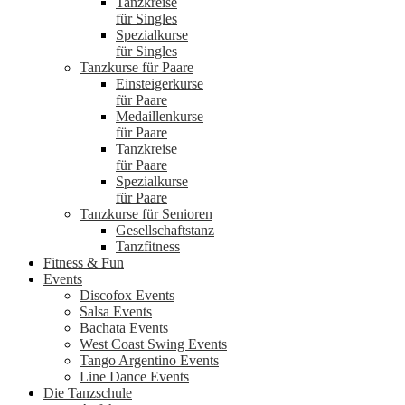
Tanzkreise
für Singles
Spezialkurse
für Singles
Tanzkurse für Paare
Einsteigerkurse
für Paare
Medaillenkurse
für Paare
Tanzkreise
für Paare
Spezialkurse
für Paare
Tanzkurse für Senioren
Gesellschaftstanz
Tanzfitness
Fitness & Fun
Events
Discofox Events
Salsa Events
Bachata Events
West Coast Swing Events
Tango Argentino Events
Line Dance Events
Die Tanzschule