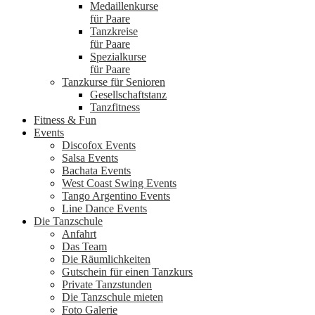
Medaillenkurse
für Paare
Tanzkreise
für Paare
Spezialkurse
für Paare
Tanzkurse für Senioren
Gesellschaftstanz
Tanzfitness
Fitness & Fun
Events
Discofox Events
Salsa Events
Bachata Events
West Coast Swing Events
Tango Argentino Events
Line Dance Events
Die Tanzschule
Anfahrt
Das Team
Die Räumlichkeiten
Gutschein für einen Tanzkurs
Private Tanzstunden
Die Tanzschule mieten
Foto Galerie