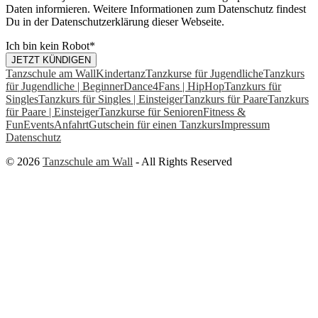
Daten informieren. Weitere Informationen zum Datenschutz findest
Du in der Datenschutzerklärung dieser Webseite.
Ich bin kein Robot
*
JETZT KÜNDIGEN
Tanzschule am Wall
Kindertanz
Tanzkurse für Jugendliche
Tanzkurs
für Jugendliche | Beginner
Dance4Fans | HipHop
Tanzkurs für
Singles
Tanzkurs für Singles | Einsteiger
Tanzkurs für Paare
Tanzkurs
für Paare | Einsteiger
Tanzkurse für Senioren
Fitness &
Fun
Events
Anfahrt
Gutschein für einen Tanzkurs
Impressum
Datenschutz
© 2026
Tanzschule am Wall
- All Rights Reserved