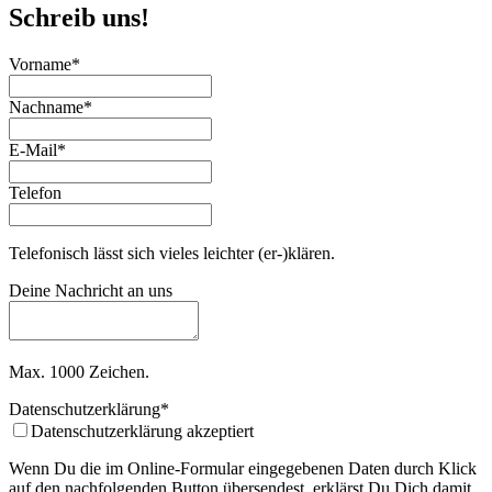
Schreib uns!
Vorname
*
Nachname
*
Email
E-Mail
*
*
Telefon
Telefonisch lässt sich vieles leichter (er-)klären.
Deine Nachricht an uns
Max. 1000 Zeichen.
Datenschutzerklärung
*
Datenschutzerklärung akzeptiert
Wenn Du die im Online-Formular eingegebenen Daten durch Klick
auf den nachfolgenden Button übersendest, erklärst Du Dich damit