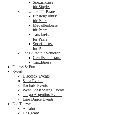
Spezialkurse
für Singles
Tanzkurse für Paare
Einsteigerkurse
für Paare
Medaillenkurse
für Paare
Tanzkreise
für Paare
Spezialkurse
für Paare
Tanzkurse für Senioren
Gesellschaftstanz
Tanzfitness
Fitness & Fun
Events
Discofox Events
Salsa Events
Bachata Events
West Coast Swing Events
Tango Argentino Events
Line Dance Events
Die Tanzschule
Anfahrt
Das Team