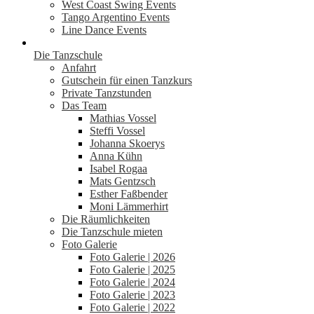
West Coast Swing Events
Tango Argentino Events
Line Dance Events
Die Tanzschule
Anfahrt
Gutschein für einen Tanzkurs
Private Tanzstunden
Das Team
Mathias Vossel
Steffi Vossel
Johanna Skoerys
Anna Kühn
Isabel Rogaa
Mats Gentzsch
Esther Faßbender
Moni Lämmerhirt
Die Räumlichkeiten
Die Tanzschule mieten
Foto Galerie
Foto Galerie | 2026
Foto Galerie | 2025
Foto Galerie | 2024
Foto Galerie | 2023
Foto Galerie | 2022