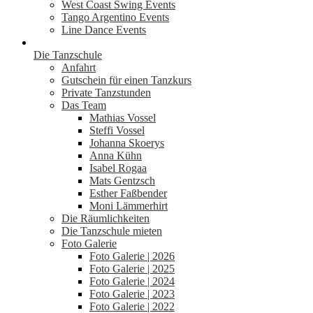
West Coast Swing Events
Tango Argentino Events
Line Dance Events
Die Tanzschule
Anfahrt
Gutschein für einen Tanzkurs
Private Tanzstunden
Das Team
Mathias Vossel
Steffi Vossel
Johanna Skoerys
Anna Kühn
Isabel Rogaa
Mats Gentzsch
Esther Faßbender
Moni Lämmerhirt
Die Räumlichkeiten
Die Tanzschule mieten
Foto Galerie
Foto Galerie | 2026
Foto Galerie | 2025
Foto Galerie | 2024
Foto Galerie | 2023
Foto Galerie | 2022