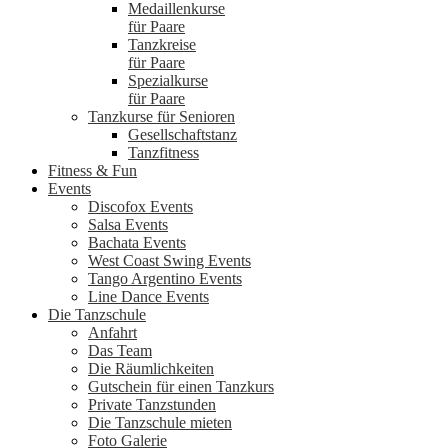
Medaillenkurse
für Paare
Tanzkreise
für Paare
Spezialkurse
für Paare
Tanzkurse für Senioren
Gesellschaftstanz
Tanzfitness
Fitness & Fun
Events
Discofox Events
Salsa Events
Bachata Events
West Coast Swing Events
Tango Argentino Events
Line Dance Events
Die Tanzschule
Anfahrt
Das Team
Die Räumlichkeiten
Gutschein für einen Tanzkurs
Private Tanzstunden
Die Tanzschule mieten
Foto Galerie