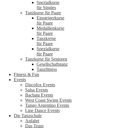
Spezialkurse
für Singles
Tanzkurse für Paare
Einsteigerkurse
für Paare
Medaillenkurse
für Paare
Tanzkreise
für Paare
Spezialkurse
für Paare
Tanzkurse für Senioren
Gesellschaftstanz
Tanzfitness
Fitness & Fun
Events
Discofox Events
Salsa Events
Bachata Events
West Coast Swing Events
Tango Argentino Events
Line Dance Events
Die Tanzschule
Anfahrt
Das Team