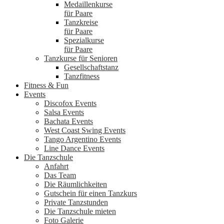
Medaillenkurse
für Paare
Tanzkreise
für Paare
Spezialkurse
für Paare
Tanzkurse für Senioren
Gesellschaftstanz
Tanzfitness
Fitness & Fun
Events
Discofox Events
Salsa Events
Bachata Events
West Coast Swing Events
Tango Argentino Events
Line Dance Events
Die Tanzschule
Anfahrt
Das Team
Die Räumlichkeiten
Gutschein für einen Tanzkurs
Private Tanzstunden
Die Tanzschule mieten
Foto Galerie