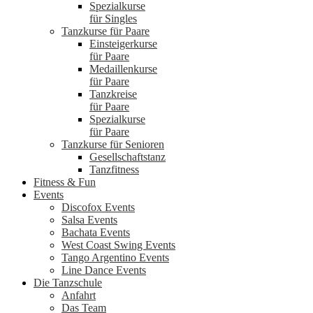
Spezialkurse
für Singles
Tanzkurse für Paare
Einsteigerkurse
für Paare
Medaillenkurse
für Paare
Tanzkreise
für Paare
Spezialkurse
für Paare
Tanzkurse für Senioren
Gesellschaftstanz
Tanzfitness
Fitness & Fun
Events
Discofox Events
Salsa Events
Bachata Events
West Coast Swing Events
Tango Argentino Events
Line Dance Events
Die Tanzschule
Anfahrt
Das Team