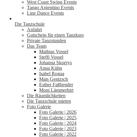
West Coast Swing Events
Tango Argentino Events
Line Dance Events
Die Tanzschule
Anfahrt
Gutschein für einen Tanzkurs
Private Tanzstunden
Das Team
Mathias Vossel
Steffi Vossel
Johanna Skoerys
Anna Kühn
Isabel Rogaa
Mats Gentzsch
Esther Faßbender
Moni Lämmerhirt
Die Räumlichkeiten
Die Tanzschule mieten
Foto Galerie
Foto Galerie | 2026
Foto Galerie | 2025
Foto Galerie | 2024
Foto Galerie | 2023
Foto Galerie | 2022