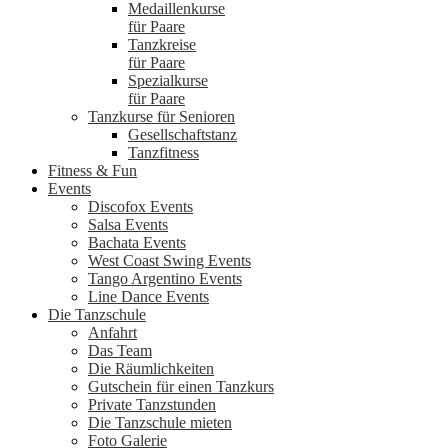
Medaillenkurse
für Paare
Tanzkreise
für Paare
Spezialkurse
für Paare
Tanzkurse für Senioren
Gesellschaftstanz
Tanzfitness
Fitness & Fun
Events
Discofox Events
Salsa Events
Bachata Events
West Coast Swing Events
Tango Argentino Events
Line Dance Events
Die Tanzschule
Anfahrt
Das Team
Die Räumlichkeiten
Gutschein für einen Tanzkurs
Private Tanzstunden
Die Tanzschule mieten
Foto Galerie