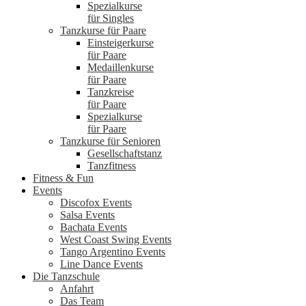
Spezialkurse
für Singles
Tanzkurse für Paare
Einsteigerkurse
für Paare
Medaillenkurse
für Paare
Tanzkreise
für Paare
Spezialkurse
für Paare
Tanzkurse für Senioren
Gesellschaftstanz
Tanzfitness
Fitness & Fun
Events
Discofox Events
Salsa Events
Bachata Events
West Coast Swing Events
Tango Argentino Events
Line Dance Events
Die Tanzschule
Anfahrt
Das Team