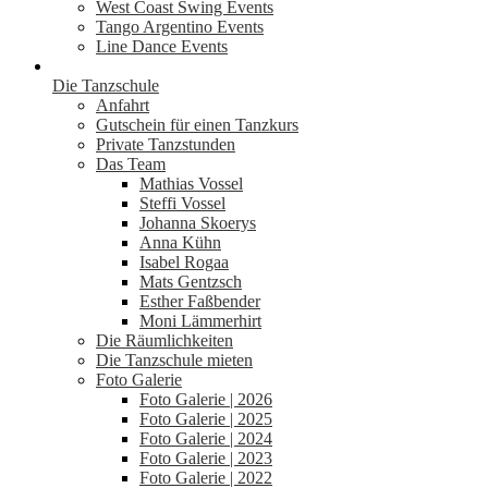
West Coast Swing Events
Tango Argentino Events
Line Dance Events
Die Tanzschule
Anfahrt
Gutschein für einen Tanzkurs
Private Tanzstunden
Das Team
Mathias Vossel
Steffi Vossel
Johanna Skoerys
Anna Kühn
Isabel Rogaa
Mats Gentzsch
Esther Faßbender
Moni Lämmerhirt
Die Räumlichkeiten
Die Tanzschule mieten
Foto Galerie
Foto Galerie | 2026
Foto Galerie | 2025
Foto Galerie | 2024
Foto Galerie | 2023
Foto Galerie | 2022