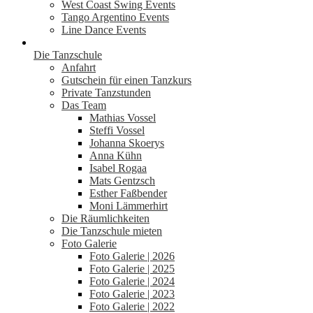
West Coast Swing Events
Tango Argentino Events
Line Dance Events
Die Tanzschule
Anfahrt
Gutschein für einen Tanzkurs
Private Tanzstunden
Das Team
Mathias Vossel
Steffi Vossel
Johanna Skoerys
Anna Kühn
Isabel Rogaa
Mats Gentzsch
Esther Faßbender
Moni Lämmerhirt
Die Räumlichkeiten
Die Tanzschule mieten
Foto Galerie
Foto Galerie | 2026
Foto Galerie | 2025
Foto Galerie | 2024
Foto Galerie | 2023
Foto Galerie | 2022