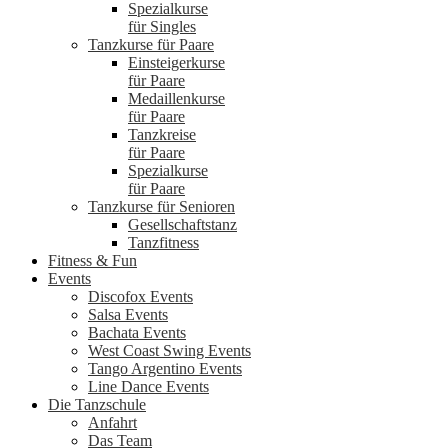
Spezialkurse
für Singles
Tanzkurse für Paare
Einsteigerkurse
für Paare
Medaillenkurse
für Paare
Tanzkreise
für Paare
Spezialkurse
für Paare
Tanzkurse für Senioren
Gesellschaftstanz
Tanzfitness
Fitness & Fun
Events
Discofox Events
Salsa Events
Bachata Events
West Coast Swing Events
Tango Argentino Events
Line Dance Events
Die Tanzschule
Anfahrt
Das Team