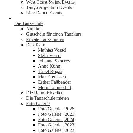
West Coast Swing Events
Tango Argentino Events
Line Dance Events
Die Tanzschule
Anfahrt
Gutschein für einen Tanzkurs
Private Tanzstunden
Das Team
Mathias Vossel
Steffi Vossel
Johanna Skoerys
Anna Kühn
Isabel Rogaa
Mats Gentzsch
Esther Faßbender
Moni Lämmerhirt
Die Räumlichkeiten
Die Tanzschule mieten
Foto Galerie
Foto Galerie | 2026
Foto Galerie | 2025
Foto Galerie | 2024
Foto Galerie | 2023
Foto Galerie | 2022