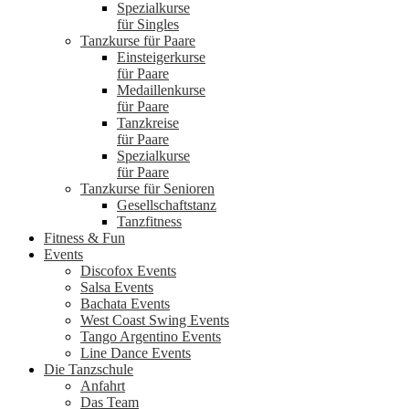
Spezialkurse
für Singles
Tanzkurse für Paare
Einsteigerkurse
für Paare
Medaillenkurse
für Paare
Tanzkreise
für Paare
Spezialkurse
für Paare
Tanzkurse für Senioren
Gesellschaftstanz
Tanzfitness
Fitness & Fun
Events
Discofox Events
Salsa Events
Bachata Events
West Coast Swing Events
Tango Argentino Events
Line Dance Events
Die Tanzschule
Anfahrt
Das Team