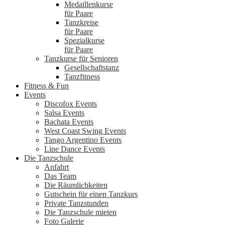
Medaillenkurse
für Paare
Tanzkreise
für Paare
Spezialkurse
für Paare
Tanzkurse für Senioren
Gesellschaftstanz
Tanzfitness
Fitness & Fun
Events
Discofox Events
Salsa Events
Bachata Events
West Coast Swing Events
Tango Argentino Events
Line Dance Events
Die Tanzschule
Anfahrt
Das Team
Die Räumlichkeiten
Gutschein für einen Tanzkurs
Private Tanzstunden
Die Tanzschule mieten
Foto Galerie