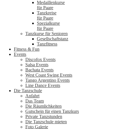
Medaillenkurse
für Paare
Tanzkreise
für Paare
Spezialkurse
für Paare
Tanzkurse für Senioren
Gesellschaftstanz
Tanzfitness
Fitness & Fun
Events
Discofox Events
Salsa Events
Bachata Events
West Coast Swing Events
Tango Argentino Events
Line Dance Events
Die Tanzschule
Anfahrt
Das Team
Die Räumlichkeiten
Gutschein für einen Tanzkurs
Private Tanzstunden
Die Tanzschule mieten
Foto Galerie