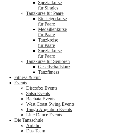
Spezialkurse
für Singles
Tanzkurse für Paare
Einsteigerkurse
für Paare
Medaillenkurse
für Paare
Tanzkreise
für Paare
Spezialkurse
für Paare
Tanzkurse für Senioren
Gesellschaftstanz
Tanzfitness
Fitness & Fun
Events
Discofox Events
Salsa Events
Bachata Events
West Coast Swing Events
Tango Argentino Events
Line Dance Events
Die Tanzschule
Anfahrt
Das Team