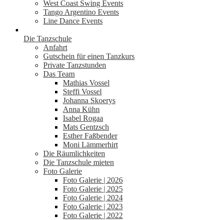
West Coast Swing Events
Tango Argentino Events
Line Dance Events
Die Tanzschule
Anfahrt
Gutschein für einen Tanzkurs
Private Tanzstunden
Das Team
Mathias Vossel
Steffi Vossel
Johanna Skoerys
Anna Kühn
Isabel Rogaa
Mats Gentzsch
Esther Faßbender
Moni Lämmerhirt
Die Räumlichkeiten
Die Tanzschule mieten
Foto Galerie
Foto Galerie | 2026
Foto Galerie | 2025
Foto Galerie | 2024
Foto Galerie | 2023
Foto Galerie | 2022