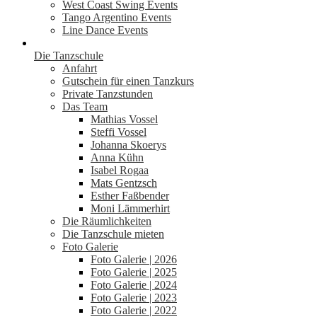
West Coast Swing Events
Tango Argentino Events
Line Dance Events
Die Tanzschule
Anfahrt
Gutschein für einen Tanzkurs
Private Tanzstunden
Das Team
Mathias Vossel
Steffi Vossel
Johanna Skoerys
Anna Kühn
Isabel Rogaa
Mats Gentzsch
Esther Faßbender
Moni Lämmerhirt
Die Räumlichkeiten
Die Tanzschule mieten
Foto Galerie
Foto Galerie | 2026
Foto Galerie | 2025
Foto Galerie | 2024
Foto Galerie | 2023
Foto Galerie | 2022