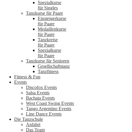
Spezialkurse
für Singles
Tanzkurse für Paare
Einsteigerkurse
für Paare
Medaillenkurse
für Paare
Tanzkreise
für Paare
Spezialkurse
für Paare
Tanzkurse für Senioren
Gesellschaftstanz
Tanzfitness
Fitness & Fun
Events
Discofox Events
Salsa Events
Bachata Events
West Coast Swing Events
Tango Argentino Events
Line Dance Events
Die Tanzschule
Anfahrt
Das Team