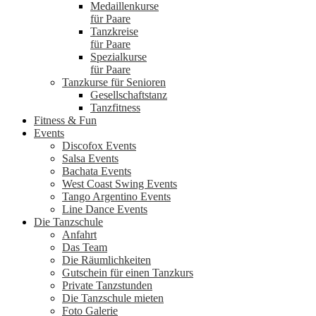
Medaillenkurse
für Paare
Tanzkreise
für Paare
Spezialkurse
für Paare
Tanzkurse für Senioren
Gesellschaftstanz
Tanzfitness
Fitness & Fun
Events
Discofox Events
Salsa Events
Bachata Events
West Coast Swing Events
Tango Argentino Events
Line Dance Events
Die Tanzschule
Anfahrt
Das Team
Die Räumlichkeiten
Gutschein für einen Tanzkurs
Private Tanzstunden
Die Tanzschule mieten
Foto Galerie