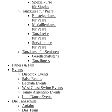
Spezialkurse
für Singles
Tanzkurse für Paare
Einsteigerkurse
für Paare
Medaillenkurse
für Paare
Tanzkreise
für Paare
Spezialkurse
für Paare
Tanzkurse für Senioren
Gesellschaftstanz
Tanzfitness
Fitness & Fun
Events
Discofox Events
Salsa Events
Bachata Events
West Coast Swing Events
Tango Argentino Events
Line Dance Events
Die Tanzschule
Anfahrt
Das Team