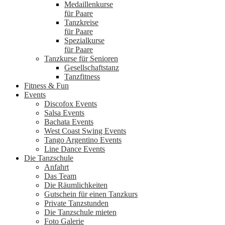
Medaillenkurse
für Paare
Tanzkreise
für Paare
Spezialkurse
für Paare
Tanzkurse für Senioren
Gesellschaftstanz
Tanzfitness
Fitness & Fun
Events
Discofox Events
Salsa Events
Bachata Events
West Coast Swing Events
Tango Argentino Events
Line Dance Events
Die Tanzschule
Anfahrt
Das Team
Die Räumlichkeiten
Gutschein für einen Tanzkurs
Private Tanzstunden
Die Tanzschule mieten
Foto Galerie