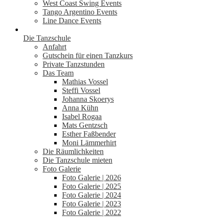
West Coast Swing Events
Tango Argentino Events
Line Dance Events
Die Tanzschule
Anfahrt
Gutschein für einen Tanzkurs
Private Tanzstunden
Das Team
Mathias Vossel
Steffi Vossel
Johanna Skoerys
Anna Kühn
Isabel Rogaa
Mats Gentzsch
Esther Faßbender
Moni Lämmerhirt
Die Räumlichkeiten
Die Tanzschule mieten
Foto Galerie
Foto Galerie | 2026
Foto Galerie | 2025
Foto Galerie | 2024
Foto Galerie | 2023
Foto Galerie | 2022