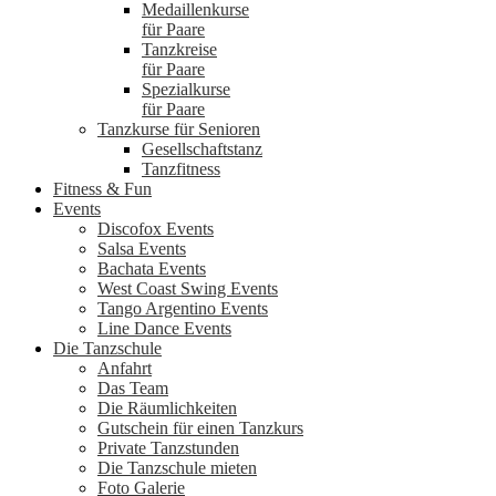
Medaillenkurse
für Paare
Tanzkreise
für Paare
Spezialkurse
für Paare
Tanzkurse für Senioren
Gesellschaftstanz
Tanzfitness
Fitness & Fun
Events
Discofox Events
Salsa Events
Bachata Events
West Coast Swing Events
Tango Argentino Events
Line Dance Events
Die Tanzschule
Anfahrt
Das Team
Die Räumlichkeiten
Gutschein für einen Tanzkurs
Private Tanzstunden
Die Tanzschule mieten
Foto Galerie