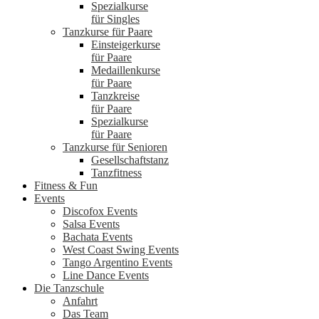
Spezialkurse
für Singles
Tanzkurse für Paare
Einsteigerkurse
für Paare
Medaillenkurse
für Paare
Tanzkreise
für Paare
Spezialkurse
für Paare
Tanzkurse für Senioren
Gesellschaftstanz
Tanzfitness
Fitness & Fun
Events
Discofox Events
Salsa Events
Bachata Events
West Coast Swing Events
Tango Argentino Events
Line Dance Events
Die Tanzschule
Anfahrt
Das Team