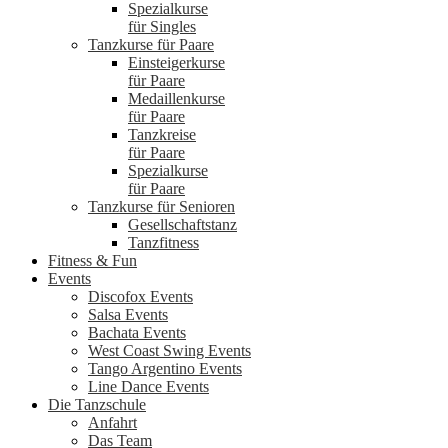
Spezialkurse
für Singles
Tanzkurse für Paare
Einsteigerkurse
für Paare
Medaillenkurse
für Paare
Tanzkreise
für Paare
Spezialkurse
für Paare
Tanzkurse für Senioren
Gesellschaftstanz
Tanzfitness
Fitness & Fun
Events
Discofox Events
Salsa Events
Bachata Events
West Coast Swing Events
Tango Argentino Events
Line Dance Events
Die Tanzschule
Anfahrt
Das Team