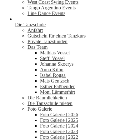
West Coast Swing Events
Tango Argentino Events
Line Dance Events
Die Tanzschule
Anfahrt
Gutschein für einen Tanzkurs
Private Tanzstunden
Das Team
Mathias Vossel
Steffi Vossel
Johanna Skoerys
Anna Kühn
Isabel Rogaa
Mats Gentzsch
Esther Faßbender
Moni Lämmerhirt
Die Räumlichkeiten
Die Tanzschule mieten
Foto Galerie
Foto Galerie | 2026
Foto Galerie | 2025
Foto Galerie | 2024
Foto Galerie | 2023
Foto Galerie | 2022