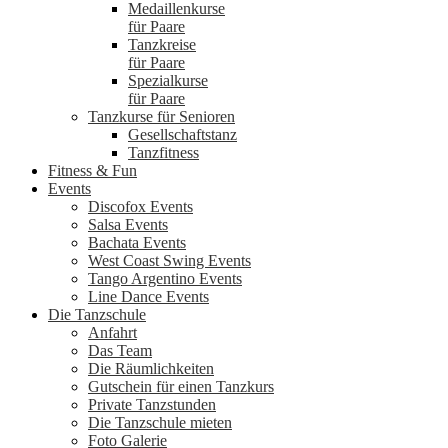
Medaillenkurse
für Paare
Tanzkreise
für Paare
Spezialkurse
für Paare
Tanzkurse für Senioren
Gesellschaftstanz
Tanzfitness
Fitness & Fun
Events
Discofox Events
Salsa Events
Bachata Events
West Coast Swing Events
Tango Argentino Events
Line Dance Events
Die Tanzschule
Anfahrt
Das Team
Die Räumlichkeiten
Gutschein für einen Tanzkurs
Private Tanzstunden
Die Tanzschule mieten
Foto Galerie